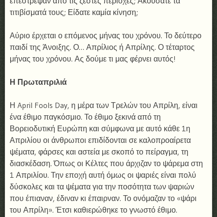
επέστρεψαν από τις ζεστές περιοχές; Ακούσατε τα
τιτιβίσματά τους; Είδατε καμία κίνηση;
Αύριο έρχεται ο επόμενος μήνας του χρόνου. Το δεύτερο
παιδί της Άνοιξης. Ο… Απρίλιος ή Απρίλης. Ο τέταρτος
μήνας του χρόνου. Ας δούμε τι μας φέρνει αυτός!
Η Πρωταπριλιά
Η April Fools Day, η μέρα των Τρελών του Απρίλη, είναι
ένα έθιμο παγκόσμιο. Το έθιμο ξεκινά από τη
Βορειοδυτική Ευρώπη και σύμφωνα με αυτό κάθε 1η
Απριλίου οι άνθρωποι επιδίδονται σε καλοπροαίρετα
ψέματα, φάρσες και αστεία με σκοπό το πείραγμα, τη
διασκέδαση. Όπως οι Κέλτες που άρχιζαν το ψάρεμα στη
1 Απριλίου. Την εποχή αυτή όμως οι ψαριές είναι πολύ
δύσκολες και τα ψέματα για την ποσότητα των ψαριών
που έπιαναν, έδιναν κι έπαιρναν. Το ονόμαζαν το «ψάρι
του Απρίλη». Έτσι καθιερώθηκε το γνωστό έθιμο.