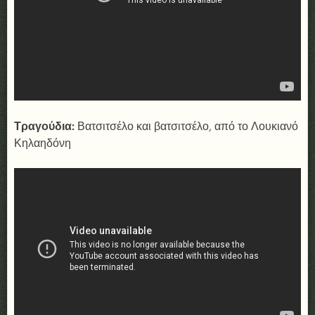
Τραγούδια:
Βατσιτσέλο και βατσιτσέλο, από το Λουκιανό
Κηλαηδόνη