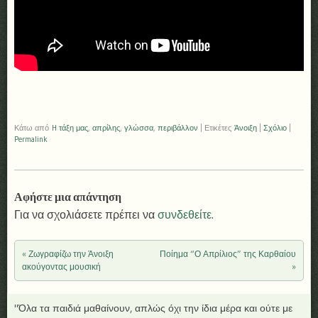
Κάτω από
H τάξη μας
,
απρίλης
,
γλώσσα
,
περιβάλλον
|
Ετικέτες
Άνοιξη
|
Σχόλιο
|
Permalink
Αφήστε μια απάντηση
Για να σχολιάσετε πρέπει να
συνδεθείτε
.
«
Ζωγραφίζω την Άνοιξη
Ποίημα “Ο Απρίλιος” της Καρθαίου
Πλοήγηση άρθρων
ακούγοντας μουσική
»
"Όλα τα παιδιά μαθαίνουν, απλώς όχι την ίδια μέρα και ούτε με