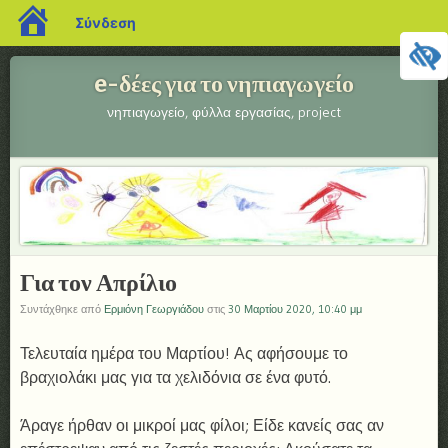
blogs.sch.gr
Σύνδεση
e-δέες για το νηπιαγωγείο
νηπιαγωγείο, φύλλα εργασίας, project
Μενού
ΜΕΤΆΒΑΣΗ ΣΕ ΠΕΡΙΕΧΌΜΕΝΟ
Για τον Απρίλιο
Συντάχθηκε από
Ερμιόνη Γεωργιάδου
στις
30 Μαρτίου 2020, 10:40 μμ
Τελευταία ημέρα του Μαρτίου! Ας αφήσουμε το
βραχιολάκι μας για τα χελιδόνια σε ένα φυτό.
Άραγε ήρθαν οι μικροί μας φίλοι; Είδε κανείς σας αν