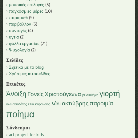
μουσικές επιλογές
(5)
παγκόσμιες μέρες
(10)
παραμύθι
(9)
περιβάλλον
(6)
συνταγές
(4)
υγεία
(2)
φύλλα εργασίας
(21)
Ψυχολογία
(2)
Σελίδες
Σχετικά με το blog
Χρήσιμες ιστοσελίδες
Ετικέτες
γιορτή
Άνοιξη
Γονείς
Χριστούγεννα
βιβλιοθήκη
οκτώβρης
παροιμία
λάδι
γλωσσοδέτης
ελιά
κορονοϊός
ποίημα
Σύνδεσμοι
art project for kids