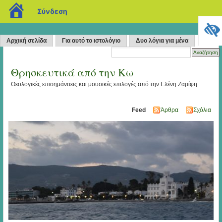
blogs.sch.gr
Σύνδεση
Αρχική σελίδα
Για αυτό το ιστολόγιο
Δυο λόγια για μένα
Θρησκευτικά από την Κω
Θεολογικές επισημάνσεις και μουσικές επιλογές από την Ελένη Ζαρίφη
Feed
Άρθρα
Σχόλια