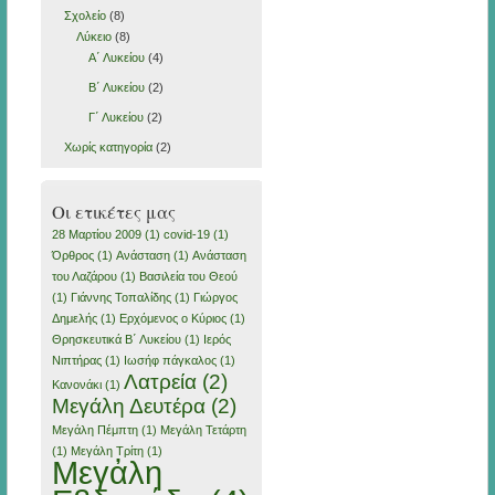
Σχολείο
(8)
Λύκειο
(8)
Α΄ Λυκείου
(4)
Β΄ Λυκείου
(2)
Γ΄ Λυκείου
(2)
Χωρίς κατηγορία
(2)
Οι ετικέτες μας
28 Μαρτίου 2009
(1)
covid-19
(1)
Όρθρος
(1)
Ανάσταση
(1)
Ανάσταση
του Λαζάρου
(1)
Βασιλεία του Θεού
(1)
Γιάννης Τοπαλίδης
(1)
Γιώργος
Δημελής
(1)
Ερχόμενος ο Κύριος
(1)
Θρησκευτικά Β΄ Λυκείου
(1)
Ιερός
Νιπτήρας
(1)
Ιωσήφ πάγκαλος
(1)
Λατρεία
(2)
Κανονάκι
(1)
Μεγάλη Δευτέρα
(2)
Μεγάλη Πέμπτη
(1)
Μεγάλη Τετάρτη
(1)
Μεγάλη Τρίτη
(1)
Μεγἀλη