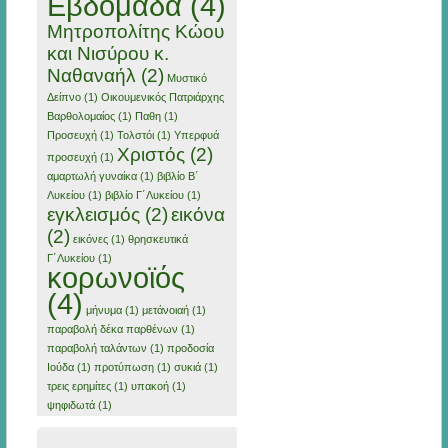
Εβδομάδα
(4)
Μητροπολίτης Κώου
και Νισύρου κ.
Ναθαναήλ
(2)
Μυστικό
Δείπνο
(1)
Οικουμενικός Πατριάρχης
Βαρθολομαίος
(1)
Παθη
(1)
Προσευχή
(1)
Τολστόι
(1)
Υπερφυά
Χριστός
(2)
προσευχή
(1)
αμαρτωλή γυναίκα
(1)
βιβλίο Β΄
Λυκείου
(1)
βιβλίο Γ΄Λυκείου
(1)
εγκλεισμός
(2)
εικόνα
(2)
εικόνες
(1)
θρησκευτικά
Γ΄Λυκείου
(1)
κορωνοϊός
(4)
μήνυμα
(1)
μετάνοιαή
(1)
παραβολή δέκα παρθένων
(1)
παραβολή ταλάντων
(1)
προδοσία
Ιούδα
(1)
προτύπωση
(1)
συκιά
(1)
τρεις ερημίτες
(1)
υπακοή
(1)
ψηφιδωτά
(1)