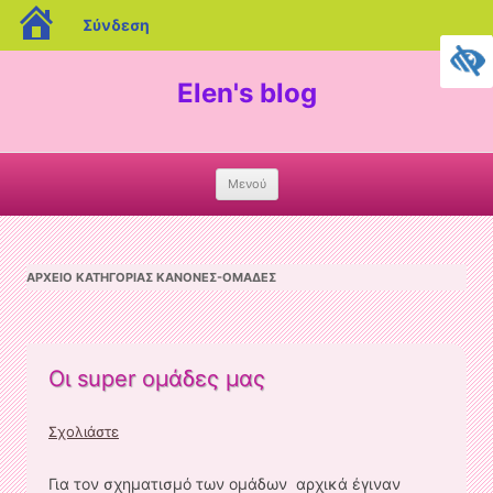
blogs.sch.gr
Σύνδεση
Elen's blog
Μενού
Skip
to
content
ΑΡΧΕΊΟ ΚΑΤΗΓΟΡΊΑΣ
ΚΑΝΌΝΕΣ-ΟΜΆΔΕΣ
Οι super ομάδες μας
Σχολιάστε
Για τον σχηματισμό των ομάδων αρχικά έγιναν