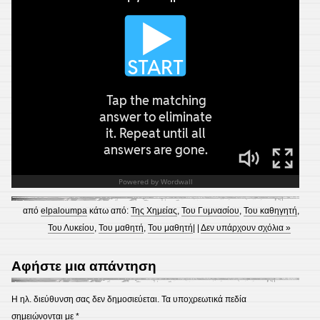
από
elpaloumpa
κάτω από:
Της Χημείας
,
Του Γυμνασίου
,
Του καθηγητή
,
Του Λυκείου
,
Του μαθητή
,
Του μαθητή
| |
Δεν υπάρχουν σχόλια »
Αφήστε μια απάντηση
Η ηλ. διεύθυνση σας δεν δημοσιεύεται.
Τα υποχρεωτικά πεδία
σημειώνονται με
*