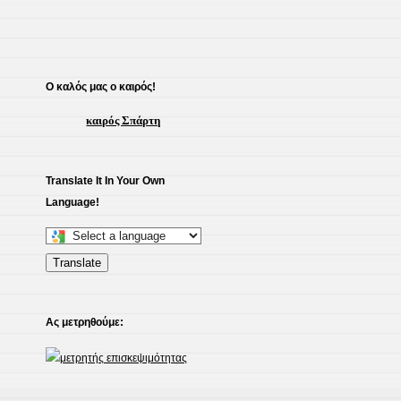
O καλός μας ο καιρός!
καιρός Σπάρτη
Translate It In Your Own
Language!
Select
a
Translate
language
to
Ας μετρηθούμε:
translate
this
page