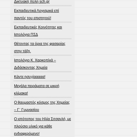
Δικτυακή πύλη sch.gr
Εκπαιδευτικά Λογισμικά επί
παντός του επιστητού!
Εκπαιδευτικές Κοινότητες και
Ιστολόγια ΠΣΔ
Θέτοντας τα όρια της φασαρίας
στην τάξη.
Ιστολόγιο Κ. Χαρκοπλιά –
Διδάσκοντας Χημεία
Κάντε ησυχίααααα!
Μεγάλα πειράματα σε μικρή
κλίμακα!
Ο θαυμαστός κόσμος της Χημείας
– Γ΄ Γυμνασίου
Ο ιστότοπος του Ηλία Σιτσανλή, με
πλούσιο υλικό για κάθε
ενδιαφερόμενο!