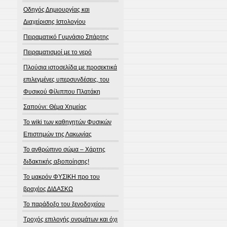
Οδηγός Δημιουργίας και
Διαχείρισης Ιστολογίου
Πειραματικό Γυμνάσιο Σπάρτης
Πειραματισμοί με το νερό
Πλούσια ιστοσελίδα με προσεκτικά
επιλεγμένες υπερσυνδέσεις, του
Φυσικού Φίλιππου Πλατάκη
Σαπούνι: Θέμα Χημείας
Το wiki των καθηγητών Φυσικών
Επιστημών της Λακωνίας
Το ανθρώπινο σώμα – Χάρτης
διδακτικής αξιοποίησης!
Το μακρόν ΦΥΣΙΚΗ προ του
βραχέος ΔΙΔΑΣΚΩ
Το παράδοξο του ξενοδοχείου
Τροχός επιλογής ονομάτων και όχι