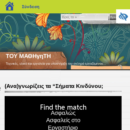
blogs.sch.gr
Σύνδεση
Βρες
Βρες το »
το
»
ΤΟΥ ΜΑΘΗγηΤΗ
Τεχνικές, υλικό και εργαλεία για υποστήριξη του σκληρά εργαζόμενου…
(Ανα)γνωρίζεις τα “Σήματα Κινδύνου;
2