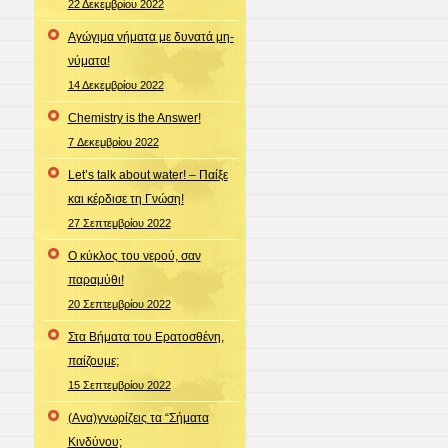
22 Δεκεμβρίου 2022
Αγώγιμα νήματα με δυνατά μη-
νύματα!
14 Δεκεμβρίου 2022
Chemistry is the Answer!
7 Δεκεμβρίου 2022
Let’s talk about water! – Παίξε
και κέρδισε τη Γνώση!
27 Σεπτεμβρίου 2022
Ο κύκλος του νερού, σαν
παραμύθι!
20 Σεπτεμβρίου 2022
Στα Βήματα του Ερατοσθένη,
παίζουμε;
15 Σεπτεμβρίου 2022
(Ανα)γνωρίζεις τα “Σήματα
Κινδύνου;