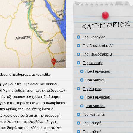
Της Βιολογίας
Της Γεωγραφίας Α΄
Της Γεωγραφίας Β΄
Της Φυσικής
Του Γυμνασίου
m/bound/Eratoproparaskevastiko
Του Λυκείου
, για μαθητές Γυμνασίου και Λυκείου,
Της Χημείας
υ! Με την καθοδήγηση των εκπαιδευτικών
νούν, αξιοποιούν σύγχρονες διαδρομές
Του Γυμνασίου
ζουν και κατορθώνουν να προσδιορίσουν
Του Λυκείου
την Ακτίνα) της Γης, όπως έκανε ο
Του καθηγητή
δικασία συντονίζεται με την εφαρμογή
 σχολείων και περιλαμβάνει οδηγίες,
Του μαθητή
ύ και διόρθωση του λάθους, αποστολές
Του μαθητή