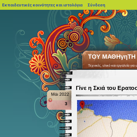
blogs.sch.gr
Εκπαιδευτικές κοινότητες και ιστολόγια
Σύνδεση
ΤΟΥ ΜΑΘΗγηΤΗ
Τεχνικές, υλικό και εργαλεία γ
Γίνε η Σκιά του Ερατο
Μάι 2022
3