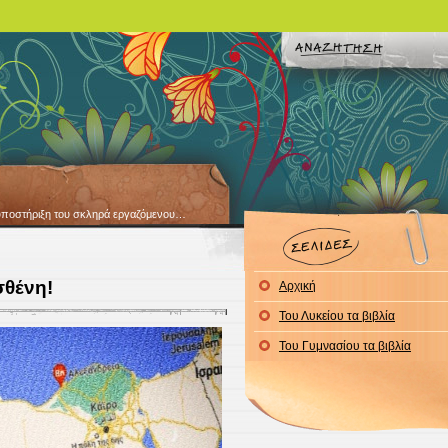
ια υποστήριξη του σκληρά εργαζόμενου…
σθένη!
Αρχική
Του Λυκείου τα βιβλία
Του Γυμνασίου τα βιβλία