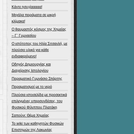
η
Κάντε ησυχίααααα!
Μεγάλα πειράματα σε μικρή
κλίμακα!
Ο θαυμαστός κόσμος της Χημείας
– Γ΄ Γυμνασίου
Ο ιστότοπος του Ηλία Σιτσανλή, με
πλούσιο υλικό για κάθε
ενδιαφερόμενο!
Οδηγός Δημιουργίας και
Διαχείρισης Ιστολογίου
Πειραματικό Γυμνάσιο Σπάρτης
Πειραματισμοί με το νερό
Πλούσια ιστοσελίδα με προσεκτικά
η
επιλεγμένες υπερσυνδέσεις, του
Φυσικού Φίλιππου Πλατάκη
Σαπούνι: Θέμα Χημείας
Το wiki των καθηγητών Φυσικών
Επιστημών της Λακωνίας