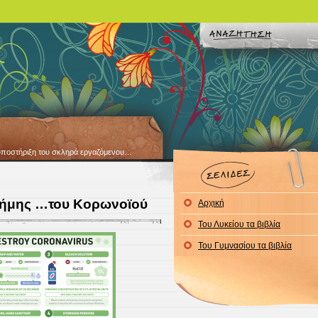
ια υποστήριξη του σκληρά εργαζόμενου…
τήμης …του Κορωνοϊού
Αρχική
Του Λυκείου τα βιβλία
Του Γυμνασίου τα βιβλία