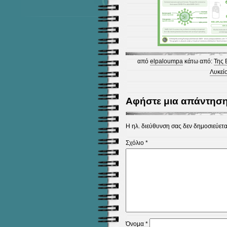
από
elpaloumpa
κάτω από:
Της 
Λυκεί
Αφήστε μια απάντησ
Η ηλ. διεύθυνση σας δεν δημοσιεύετα
Σχόλιο
*
Όνομα
*