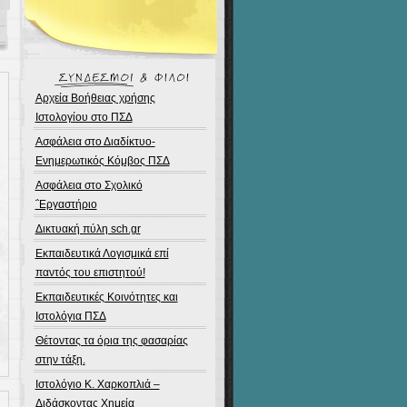
Αρχεία Βοήθειας χρήσης
Ιστολογίου στο ΠΣΔ
Ασφάλεια στο Διαδίκτυο-
Ενημερωτικός Κόμβος ΠΣΔ
Ασφάλεια στο Σχολικό
΅Εργαστήριο
Δικτυακή πύλη sch.gr
Εκπαιδευτικά Λογισμικά επί
παντός του επιστητού!
Εκπαιδευτικές Κοινότητες και
Ιστολόγια ΠΣΔ
Θέτοντας τα όρια της φασαρίας
στην τάξη.
Ιστολόγιο Κ. Χαρκοπλιά –
Διδάσκοντας Χημεία