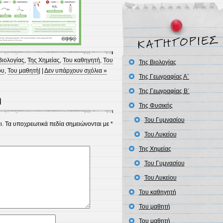
Βιολογίας
,
Της Χημείας
,
Του καθηγητή
,
Του
Της Βιολογίας
ου
,
Του μαθητή
| |
Δεν υπάρχουν σχόλια »
Της Γεωγραφίας Α΄
Της Γεωγραφίας Β΄
η
Της Φυσικής
Του Γυμνασίου
ι.
Τα υποχρεωτικά πεδία σημειώνονται με
*
Του Λυκείου
Της Χημείας
Του Γυμνασίου
Του Λυκείου
Του καθηγητή
Του μαθητή
Του μαθητή