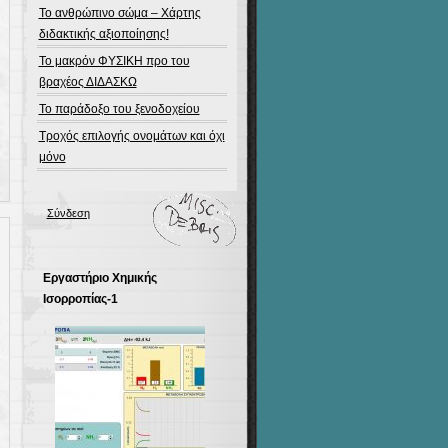
Το ανθρώπινο σώμα – Χάρτης
διδακτικής αξιοποίησης!
Το μακρόν ΦΥΣΙΚΗ προ του
βραχέος ΔΙΔΑΣΚΩ
Το παράδοξο του ξενοδοχείου
Τροχός επιλογής ονομάτων και όχι
μόνο
Σύνδεση
Εργαστήριο Χημικής
Ισορροπίας-1