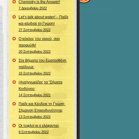
Chemistry is the Answer!
7 Δεκεμβρίου 2022
Let’s talk about water! – Παίξε
και κέρδισε τη Γνώση!
27 Σεπτεμβρίου 2022
Ο κύκλος του νερού, σαν
παραμύθι!
20 Σεπτεμβρίου 2022
Στα Βήματα του Ερατοσθένη,
παίζουμε;
15 Σεπτεμβρίου 2022
(Ανα)γνωρίζεις τα “Σήματα
Κινδύνου;
14 Σεπτεμβρίου 2022
Παίξε και Κέρδισε τη Γνώση:
Σήμανση Επικινδυνότητας
13 Σεπτεμβρίου 2022
Οι τυφλοί κι ο ελέφαντας
8 Σεπτεμβρίου 2022