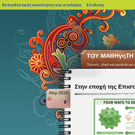
blogs.sch.gr
Εκπαιδευτικές κοινότητες και ιστολόγια
Σύνδεση
ΤΟΥ ΜΑΘΗγηΤΗ
Τεχνικές, υλικό και εργαλεία γ
Στην εποχή της Επισ
Απρ 2020
9