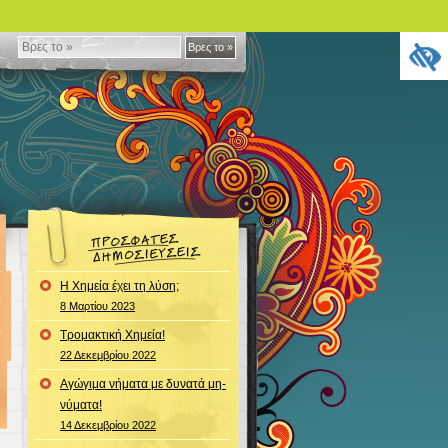
Βρες
Βρες το »
το
»
Η Χημεία έχει τη λύση;
8 Μαρτίου 2023
Τρομακτική Χημεία!
22 Δεκεμβρίου 2022
Αγώγιμα νήματα με δυνατά μη-
νύματα!
14 Δεκεμβρίου 2022