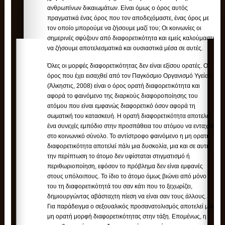
ανθρωπίνων δικαιωμάτων. Είναι όμως ο όρος αυτός
πραγματικά ένας όρος που τον αποδεχόμαστε, ένας όρος με
τον οποίο μπορούμε να ζήσουμε μαζί του; Οι κοινωνίες οι
σημερινές σφύζουν από διαφορετικότητα και εμείς καλούμαστε
να ζήσουμε αποτελεσματικά και ουσιαστικά μέσα σε αυτές.
Όλες οι μορφές διαφορετικότητας δεν είναι εξίσου ορατές. Ο
όρος που έχει εισαχθεί από τον Παγκόσμιο Οργανισμό Υγείας
(Άλκηστις, 2008) είναι ο όρος ορατή διαφορετικότητα και
αφορά το φαινόμενο της διαρκούς διαφοροποίησης του
ατόμου που είναι εμφανώς διαφορετικό όσον αφορά τη
σωματική του κατασκευή. Η ορατή διαφορετικότητα αποτελεί
ένα συνεχές εμπόδιο στην προσπάθεια του ατόμου να ενταχθεί
στο κοινωνικό σύνολο. Το αντίστροφο φαινόμενο η μη ορατή
διαφορετικότητα αποτελεί πάλι μια δυσκολία, μια και σε αυτή
την περίπτωση το άτομο δεν υφίσταται στιγματισμό ή
περιθωριοποίηση, εφόσον το πρόβλημα δεν είναι εμφανές
στους υπόλοιπους. Το ίδιο το άτομο όμως βιώνει από μόνο
του τη διαφορετικότητά του σαν κάτι που το ξεχωρίζει,
δημιουργώντας αβάσταχτη πίεση να είναι σαν τους άλλους.
Για παράδειγμα ο σεξουαλικός προσανατολισμός αποτελεί μια
μη ορατή μορφή διαφορετικότητας στην τάξη. Επομένως, η