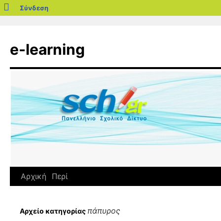
blogs.sch.gr
Σύνδεση
Μετάβαση
σε
e-learning
περιεχόμενο
Αρχική
Περί
πάπυρος
Αρχείο κατηγορίας