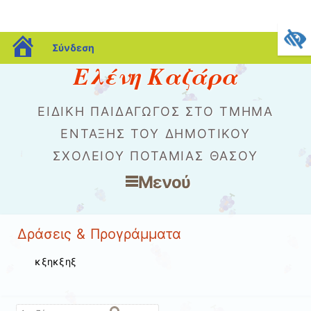
blogs.sch.gr
Σύνδεση
Ελένη Καζάρα
ΕΙΔΙΚΉ ΠΑΙΔΑΓΩΓΌΣ ΣΤΟ ΤΜΉΜΑ
ΈΝΤΑΞΗΣ ΤΟΥ ΔΗΜΟΤΙΚΟΎ
ΣΧΟΛΕΊΟΥ ΠΟΤΑΜΙΆΣ ΘΆΣΟΥ
Μενού
Μετάβαση στο περιεχόμενο
Δράσεις & Προγράμματα
κξηκξηξ