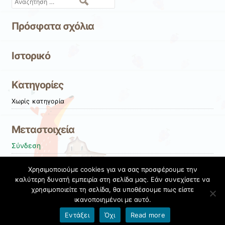
Αναζήτηση
Πρόσφατα σχόλια
Ιστορικό
Kατηγορίες
Χωρίς κατηγορία
Μεταστοιχεία
Σύνδεση
Entries
RSS
Χρησιμοποιούμε cookies για να σας προσφέρουμε την
Comments
RSS
καλύτερη δυνατή εμπειρία στη σελίδα μας. Εάν συνεχίσετε να
χρησιμοποιείτε τη σελίδα, θα υποθέσουμε πως είστε
Εκπαιδευτικές Κοινότητες & Ιστολόγια ΠΣΔ
ικανοποιημένοι με αυτό.
Όροι χρήσης blogs.sch.gr
|
Δήλωση προσβασιμότητας
Εντάξει
Όχι
Read more