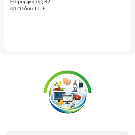
Επιμόρφωσης Β2
επιπέδου Τ.Π.Ε.