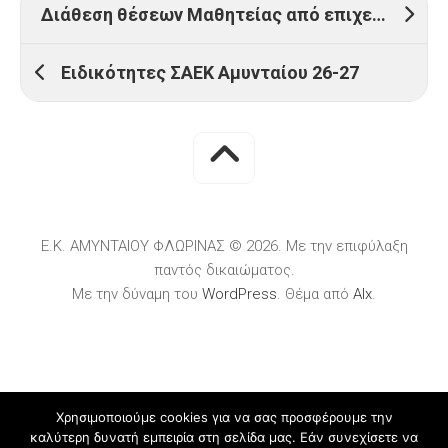
Διάθεση θέσεων Μαθητείας από επιχειρήσεις ιδιωτικού τομέα για το Μεταλυκειακό Έτος– Τάξη Μαθητείας των ΕΠΑ.Λ. περιόδου 2026-2027 (ΙΑ΄ Φάση)
Ειδικότητες ΣΑΕΚ Αμυνταίου 26-27
Ε.Κ. ΑΜΥΝΤΑΙΟΥ ΦΛΩΡΙΝΑΣ © 2026. Με την επιφύλαξη
παντός δικαιώματος.
Με την δύναμη του
WordPress
. Θέμα από
Alx
.
Χρησιμοποιούμε cookies για να σας προσφέρουμε την
καλύτερη δυνατή εμπειρία στη σελίδα μας. Εάν συνεχίσετε να