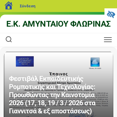
blogs.sch.gr
Σύνδεση
Μετάβαση
Ε.Κ. ΑΜΥΝΤΑΙΟΥ ΦΛΩΡΙΝΑΣ
σε
περιεχόμενο
Φεστιβάλ Εκπαιδευτικής
Ρομποτικής και Τεχνολογίας:
Προωθώντας την Καινοτομία
2026 (17, 18, 19 / 3 / 2026 στα
Γιαννιτσά & εξ αποστάσεως)