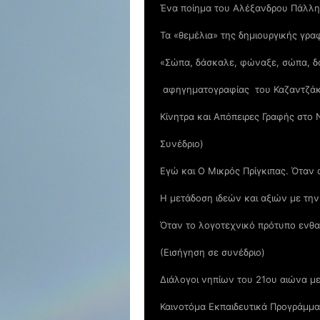
Ένα ποίημα του Αλέξανδρου Πάλλη γ
Τα «θεµέλια» της δηµιουργικής γρα
«Σώπα, δάσκαλε, φώναξε, σώπα, δ
αφηγηματογραφίας του Καζαντζάκη
Κίνητρα και Απόπειρες Γραφής στο 
Συνέδριο)
Εγώ και Ο Μικρός Πρίγκιπας. Όταν 
Η μετάδοση ιδεών και αξιών με την 
Όταν το λογοτεχνικό πρότυπο ενθα
(Εισήγηση σε συνέδριο)
Διάλογοι νηπίων του 21ου αιώνα με
Καινοτόμα Εκπαιδευτικά Προγράμμα