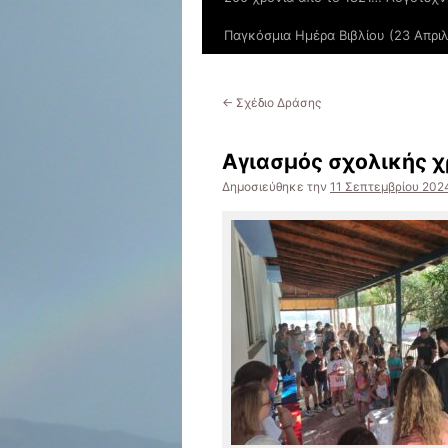
Παγκόσμια Ημέρα Βιβλίου (23 Απριλ
←
Σχέδιο Δράσης
Αγιασμός σχολικής 
Δημοσιεύθηκε την
11 Σεπτεμβρίου 202