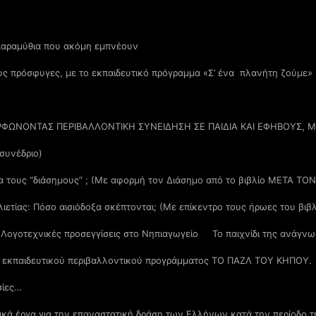
παραμύθια που ακόμη εμπνέουν
υς πρόσφυγες, με το εκπαιδευτικό πρόγραμμα «Σ’ ένα πλανήτη ζούμε» 
ΡΦΩΝΟΝΤΑΣ ΠΕΡΙΒΑΛΛΟΝΤΙΚΗ ΣΥΝΕΙΔΗΣΗ ΣΕ ΠΑΙΔΙΑ ΚΑΙ ΕΦΗΒΟΥΣ, 
 συνέδριο)
για τους “διάσημους” ; (Με αφορμή τον Διάσημο από το βιβλίο ΜΕΤΑ ΤΟ
ιλιετίας: Πόσο αισιόδοξα σκέπτονται; (Με επίκεντρο τους ήρωες του β
 Λογοτεχνικές προσεγγίσεις στο Νηπιαγωγείο
Το παιχνίδι της ανάγν
ου εκπαιδευτικού περιβαλλοντικού προγράμματος ΤΟ ΠΑΖΛ ΤΟΥ ΚΗΠΟΥ.
σίες…
ικά έργα για την επαναστατική δράση των Ελλήνων κατά την περίοδο τ