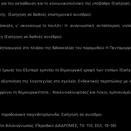
ια την εκπαίδευση και το κοινωνικοπολιτικό της υπόβαθρο (Εισήγηση 
φής. (Εισήγηση σε διεθνές επιστημονικό συνέδριο)
άσκαλε, ν’ ακούσουμε το πουλί!» : Η αναγνωστική ανταπόκριση νηπί
 (Εισήγηση σε διεθνές συνέδριο)
Νηπιαγωγείο στο πλαίσιο της διδασκαλίας του παραμυθιού Η Πεντάμορφη
ο ήρωας του Εξυπερύ εμπνέει τη δημιουργική γραφή των νηπίων (Εισήγ
αξιοποίηση της λογοτεχνίας στο σχολείο. Ενδεικτικές περιπτώσεις με ν
ρρύνει τη δημιουργικότητα… Κοκκινοσκουφίτσες και Λύκοι, εμπνευσμέν
 παραδοσιακά παιχνιδοτράγουδα. Εισήγηση σε συνέδριο.
τα Φιλαναγνωσίας (Περιοδικό ΔΙΑΔΡΟΜΕΣ, ΤΧ. 110, ΣΕΛ. 19-38)