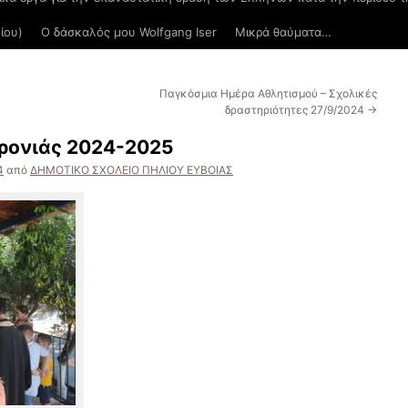
ίου)
Ο δάσκαλός μου Wolfgang Iser
Μικρά θαύματα…
Παγκόσμια Ημέρα Αθλητισμού – Σχολικές
δραστηριότητες 27/9/2024
→
χρονιάς 2024-2025
4
από
ΔΗΜΟΤΙΚΟ ΣΧΟΛΕΙΟ ΠΗΛΙΟΥ ΕΥΒΟΙΑΣ