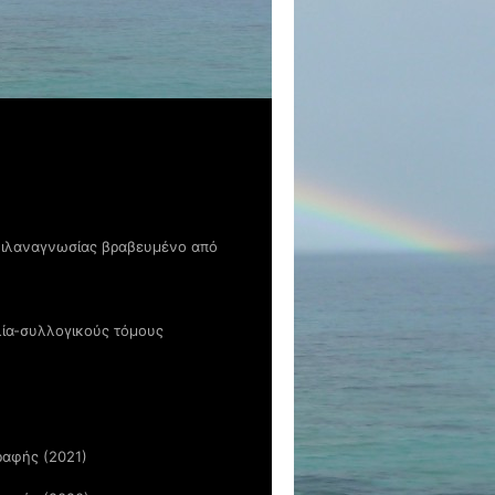
 φιλαναγνωσίας βραβευμένο από
λία-συλλογικούς τόμους
ραφής (2021)