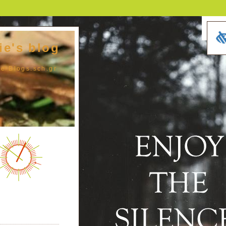
fie's blog
te Blogs.sch.gr