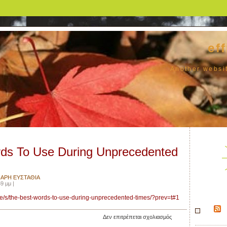
ef
Another websi
ds To Use During Unprecedented
ΙΑΡΗ ΕΥΣΤΑΘΙΑ
9 μμ |
m/e/s/the-best-words-to-use-during-unprecedented-times/?prev=t#1
στο
Δεν επιτρέπεται σχολιασμός
The