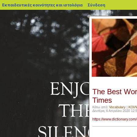
blogs.sch.gr
Εκπαιδευτικές κοινότητες και ιστολόγια
Σύνδεση
The Best Wor
Times
Κάτω από:
Vocabulary
|
ΚΟΙΛ
Δευτέρα, 6 Απριλίου 2020 12:5
https://www.dictionary.co