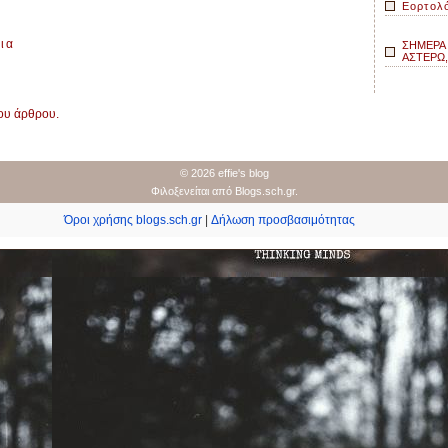
Εορτολ
Best
Words
ια
ΣΗΜΕΡΑ 7
To
ΑΣΤΕΡΩ,
Use
During
Unprecedented
του άρθρου.
Times
© 2026 effie's blog
Φιλοξενείται από
Blogs.sch.gr
.
Όροι χρήσης blogs.sch.gr
|
Δήλωση προσβασιμότητας