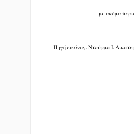
με ακόμα περι
Πηγή εικόνας: Ντούρμα Ι. Αικατε