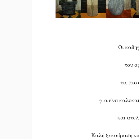
Οι καθηγ
του σ
τις πιο
για ένα καλοκα
και ατελ
Καλή ξεκούραση 