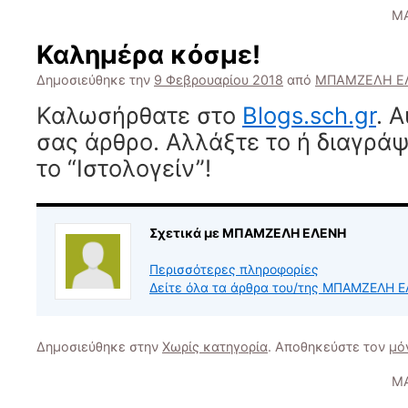
ΜΑ
Καλημέρα κόσμε!
Δημοσιεύθηκε την
9 Φεβρουαρίου 2018
από
ΜΠΑΜΖΕΛΗ Ε
Καλωσήρθατε στο
Blogs.sch.gr
. 
σας άρθρο. Αλλάξτε το ή διαγράψ
το “Ιστολογείν”!
Σχετικά με ΜΠΑΜΖΕΛΗ ΕΛΕΝΗ
Περισσότερες πληροφορίες
Δείτε όλα τα άρθρα του/της ΜΠΑΜΖΕΛΗ 
Δημοσιεύθηκε στην
Χωρίς κατηγορία
. Αποθηκεύστε τον
μό
ΜΑ