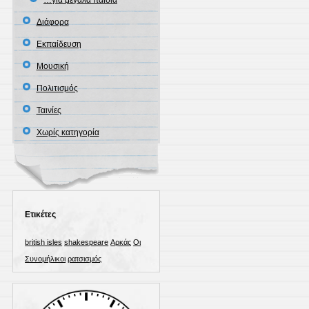
…για μεγάλα παιδιά
Διάφορα
Εκπαίδευση
Μουσική
Πολιτισμός
Ταινίες
Χωρίς κατηγορία
Ετικέτες
british isles
shakespeare
Αρκάς
Οι
Συνομήλικοι
ρατσισμός