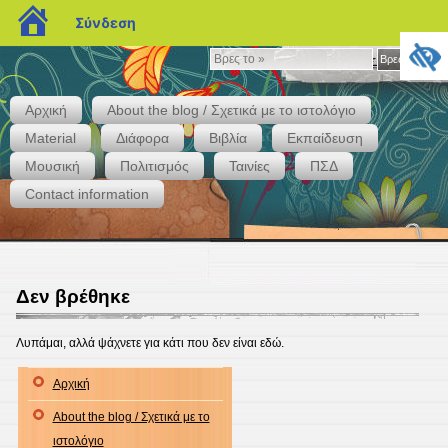
blogs.sch.gr
Σύνδεση
Βρες
Βρες το »
το
»
Αρχική
About the blog / Σχετικά με το ιστολόγιο
Material
Διάφορα
Βιβλία
Εκπαίδευση
Μουσική
Πολιτισμός
Ταινίες
ΠΣΔ
Whispers
Contact information
Δεν βρέθηκε
Λυπάμαι, αλλά ψάχνετε για κάτι που δεν είναι εδώ.
Αρχική
About the blog / Σχετικά με το
ιστολόγιο