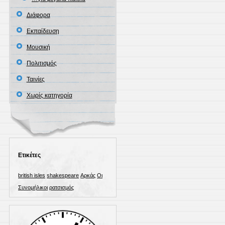
Διάφορα
Εκπαίδευση
Μουσική
Πολιτισμός
Ταινίες
Χωρίς κατηγορία
Ετικέτες
british isles
shakespeare
Αρκάς
Οι
Συνομήλικοι
ρατσισμός