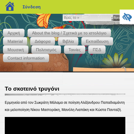
blogs.sch.gr
Σύνδεση
Βρες
Βρες το »
το
»
Αρχική
About the blog / Σχετικά με το ιστολόγιο
Material
Διάφορα
Βιβλία
Εκπαίδευση
Μουσική
Πολιτισμός
Ταινίες
ΠΣΔ
Whispers
Contact information
Το σκοτεινό τρυγόνι
Ερμηνεία από τον Σωκράτη Μάλαμα σε ποίηση Αλέξανδρου Παπαδιαμάντη
και μελοποίηση Νίκου Μαστοράκη, Μανόλη Λιαπάκη και Κώστα Πανταζή.