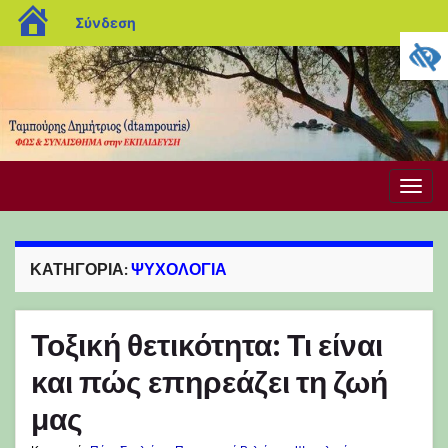
blogs.sch.gr
Σύνδεση
Εναλ
πλοή
ΚΑΤΗΓΟΡΊΑ:
ΨΥΧΟΛΟΓΊΑ
Τοξική θετικότητα: Τι είναι
και πώς επηρεάζει τη ζωή
μας