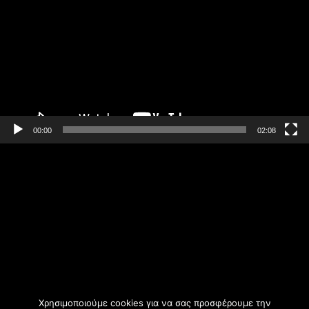
Βίντεο
00:00
02:08
Πρόγραμμα
Αναπαραγωγής
Βίντεο
Χρησιμοποιούμε cookies για να σας προσφέρουμε την
00:00
02:09