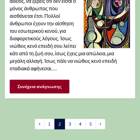
άδειος, να ξέρεις ότι δεν είσαι ο
μόνος άνθρωπος που
αισθάνεται έτσι. Πολλοί
άνθρωποι έχουν την αίσθηση
του εσωτερικού κενού, για
διαφορετικούς λόγους. Ίσως
νιώθεις κενό επειδή σου λείπει
κάτι από τη ζωή σου, ίσως έχεις μια απώλεια, μια
μεγάλη αλλαγή. Ίσως πάλι να νιώθεις κενό επειδή
σταδιακά αφήνεσαι, …
Συνέχεια ανάγνωσης
1
2
3
4
5