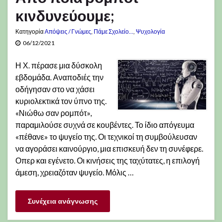
κινδυνεύουμε;
Κατηγορία
Απόψεις / Γνώμες
,
Πάμε Σχολείο...
,
Ψυχολογία
06/12/2021
Η Χ. πέρασε μια δύσκολη
εβδομάδα. Αναποδιές την
οδήγησαν στο να χάσει
κυριολεκτικά τον ύπνο της.
«Νιώθω σαν ρομπότ»,
παραμιλούσε συχνά σε κουβέντες. Το ίδιο απόγευμα
«πέθανε» το ψυγείο της. Οι τεχνικοί τη συμβούλευσαν
να αγοράσει καινούργιο, μια επισκευή δεν τη συνέφερε.
Οπερ και εγένετο. Οι κινήσεις της ταχύτατες, η επιλογή
άμεση, χρειαζόταν ψυγείο. Μόλις …
Συνέχεια ανάγνωσης