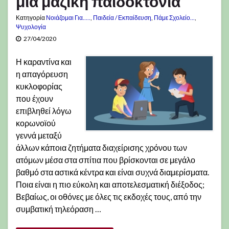
μια μαζική παιδοκτονία
Κατηγορία
Νοιάζομαι Για.....
,
Παιδεία / Εκπαίδευση
,
Πάμε Σχολείο...
,
Ψυχολογία
27/04/2020
Η καραντίνα και
η απαγόρευση
κυκλοφορίας
που έχουν
επιβληθεί λόγω
κορωνοϊού
γεννά μεταξύ
άλλων κάποια ζητήματα διαχείρισης χρόνου των
ατόμων μέσα στα σπίτια που βρίσκονται σε μεγάλο
βαθμό στα αστικά κέντρα και είναι συχνά διαμερίσματα.
Ποια είναι η πιο εύκολη και αποτελεσματική διέξοδος;
Βεβαίως, οι οθόνες με όλες τις εκδοχές τους, από την
συμβατική τηλεόραση …