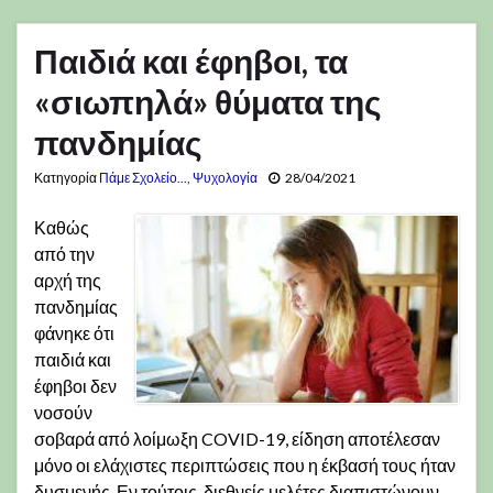
Παιδιά και έφηβοι, τα
«σιωπηλά» θύματα της
πανδημίας
Κατηγορία
Πάμε Σχολείο...
,
Ψυχολογία
28/04/2021
Καθώς
από την
αρχή της
πανδημίας
φάνηκε ότι
παιδιά και
έφηβοι δεν
νοσούν
σοβαρά από λοίμωξη COVID-19, είδηση αποτέλεσαν
μόνο οι ελάχιστες περιπτώσεις που η έκβασή τους ήταν
δυσμενής. Εν τούτοις, διεθνείς μελέτες διαπιστώνουν