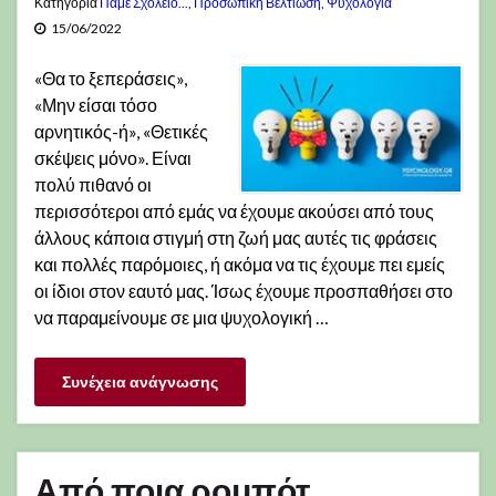
Κατηγορία
Πάμε Σχολείο...
,
Προσωπική Βελτίωση
,
Ψυχολογία
15/06/2022
«Θα το ξεπεράσεις»,
«Μην είσαι τόσο
αρνητικός-ή», «Θετικές
σκέψεις μόνο». Είναι
πολύ πιθανό οι
περισσότεροι από εμάς να έχουμε ακούσει από τους
άλλους κάποια στιγμή στη ζωή μας αυτές τις φράσεις
και πολλές παρόμοιες, ή ακόμα να τις έχουμε πει εμείς
οι ίδιοι στον εαυτό μας. Ίσως έχουμε προσπαθήσει στο
να παραμείνουμε σε μια ψυχολογική …
Συνέχεια ανάγνωσης
Από ποια ρομπότ