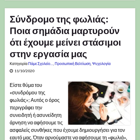
Σύνδρομο της φωλιάς:
Ποια σημάδια μαρτυρούν
ότι έχουμε μείνει στάσιμοι
στην εργασία μας
Κατηγορία
Πάμε Σχολείο...
,
Προσωπική Βελτίωση
,
Ψυχολογία
11/10/2020
Είστε θύμα του
«συνδρόμου της
φωλιάς»; Αυτός ο όρος
περιγράφει την
συνειδητή ή ασυνείδητη
άρνηση να αφήσουμε τις
ασφαλείς συνθήκες που έχουμε δημιουργήσει για τον
εαυτό μας. Όταν αρνούμαστε να αφήσουμε τη «φωλιά»,