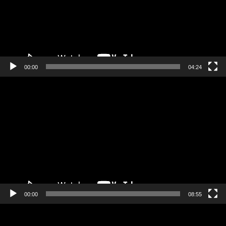
00:00
04:24
Πρόγραμμα
Αναπαραγωγής
Βίντεο
00:00
08:55
Πρόγραμμα
Αναπαραγωγής