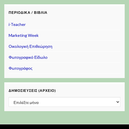
ΠΕΡΙΟΔΙΚΆ / ΒΙΒΛΊΑ
i-Teacher
Marketing Week
Οικολογική Επιθεώρηση
Φωτογραφικό Είδωλο
Φωτογράφος
ΔΗΜΟΣΙΕΎΣΕΙΣ (ΑΡΧΕΊΟ)
Δημοσιεύσεις (Αρχείο)
Πρόγραμμα