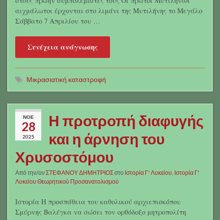
στους πρώην συμπολεμιστές τους Οι πρώτοι Μυτιληνιοί
αιχμάλωτοι έρχονται στο λιμάνι της Μυτιλήνης το Μεγάλο
Σάββατο 7 Απριλίου του …
Συνέχεια ανάγνωσης
Μικρασιατική καταστροφή
Η προτροπή διαφυγής
ΝΟΈ
28
και η άρνηση του
2025
Χρυσοστόμου
Από την/ον
ΣΤΕΦΑΝΟΥ ΔΗΜΗΤΡΙΟΣ
στο
Ιστορία Γ' Λυκείου
,
Ιστορία Γ'
Λυκείου Θεωρητικού Προσανατολισμού
Ιστορία Η προσπάθεια του καθολικού αρχιεπισκόπου
Σμύρνης Βαλέγκα να σώσει τον ορθόδοξο μητροπολίτη