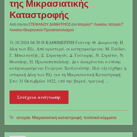
της Μικρασιατικής
Καταστροφής
Από την/ον
ΣΤΕΦΑΝΟΥ ΔΗΜΗΤΡΙΟΣ
στο
Ιστορία Γ' Λυκείου
,
Ιστορία Γ'
Λυκείου Θεωρητικού Προσανατολισμού
31.10.2024 04:30 Η ΚΑΘΗΜΕΡΙΝΗ Γιάννης Θ. Διαμαντής Η
δίκη των Έξι. Από αριστερά, οι κατηγορούμενοι: Μ. Γούδας,
Γ. Μπαλτατζής, Ξ. Στρατηγός, Δ. Γούναρης, Ν. Στράτος, Ν.
Θεοτόκης, Π. Πρωτοπαπαδάκης. Δεν διακρίνεται ο επίσης
κατηγουρούμενος Γεώργιος Χατζανέστης. Πώς εξελίχθηκε η
ιστορική Δίκη των Έξι για τη Μικρασιατική Καταστροφή
Στις 31 Οκτωβρίου 1922, υπό την βαριά, τραγική …
Συνέχεια ανάγνωσης
ιστορία
,
Μικρασιατική καταστροφή
,
πολιτικά κόμματα