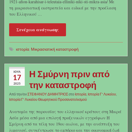
1921-afion-karahisar-i-teleutaia-elliniki-niki-sti-mikra-asia/ Με
τη μικρασιατική εκστρατεία και ειδικά με την προέλαση
του Ελληνικού …
Συνέχεια ανάγνωσης
ιστορία
,
Μικρασιατική καταστροφή
Η Σμύρνη πριν από
ΙΟΎΛ
17
την καταστροφή
2025
Από την/ον
ΣΤΕΦΑΝΟΥ ΔΗΜΗΤΡΙΟΣ
στο
Ιστορία
,
Ιστορία Γ' Λυκείου
,
Ιστορία Γ' Λυκείου Θεωρητικού Προσανατολισμού
Ανατομία της παρουσίας του ελληνικού κράτους στη Μικρά
Ασία μέσα από μια επιλογή προξενικών εγγράφων Η
Σμύρνη από τα τέλη του 19ου αιώνα, με την ανάπτυξη του
λιμανιού, συγκέντρωσε το εμπόριο και την οικονομική ζωή