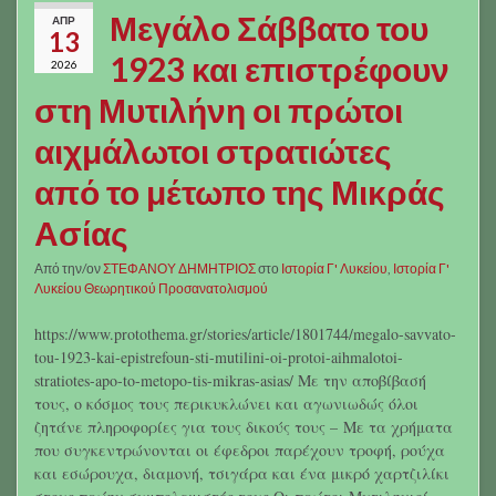
Μεγάλο Σάββατο του
ΑΠΡ
13
1923 και επιστρέφουν
2026
στη Μυτιλήνη οι πρώτοι
αιχμάλωτοι στρατιώτες
από το μέτωπο της Μικράς
Ασίας
Από την/ον
ΣΤΕΦΑΝΟΥ ΔΗΜΗΤΡΙΟΣ
στο
Ιστορία Γ' Λυκείου
,
Ιστορία Γ'
Λυκείου Θεωρητικού Προσανατολισμού
https://www.protothema.gr/stories/article/1801744/megalo-savvato-
tou-1923-kai-epistrefoun-sti-mutilini-oi-protoi-aihmalotoi-
stratiotes-apo-to-metopo-tis-mikras-asias/ Με την αποβίβασή
τους, ο κόσμος τους περικυκλώνει και αγωνιωδώς όλοι
ζητάνε πληροφορίες για τους δικούς τους – Με τα χρήματα
που συγκεντρώνονται οι έφεδροι παρέχουν τροφή, ρούχα
και εσώρουχα, διαμονή, τσιγάρα και ένα μικρό χαρτζιλίκι