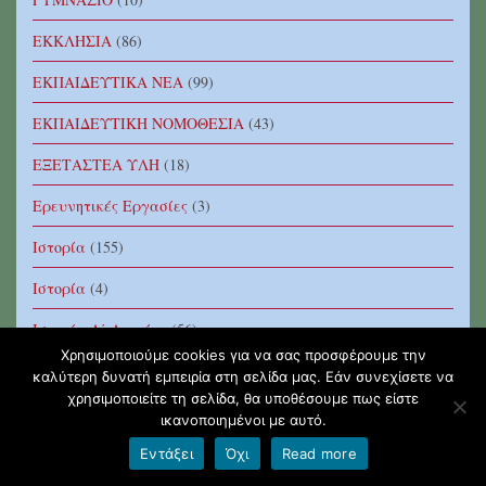
ΕΚΚΛΗΣΙΑ
(86)
ΕΚΠΑΙΔΕΥΤΙΚΑ ΝΕΑ
(99)
ΕΚΠΑΙΔΕΥΤΙΚΗ ΝΟΜΟΘΕΣΙΑ
(43)
ΕΞΕΤΑΣΤΕΑ ΥΛΗ
(18)
Ερευνητικές Εργασίες
(3)
Ιστορία
(155)
Ιστορία
(4)
Ιστορία Α΄ Λυκείου
(56)
Χρησιμοποιούμε cookies για να σας προσφέρουμε την
Ιστορία Β' Λυκείου
(22)
καλύτερη δυνατή εμπειρία στη σελίδα μας. Εάν συνεχίσετε να
χρησιμοποιείτε τη σελίδα, θα υποθέσουμε πως είστε
Ιστορία Γ' Λυκείου
(130)
ικανοποιημένοι με αυτό.
Ιστορία Γ' Λυκείου Θεωρητικού Προσανατολισμού
(154)
Εντάξει
Όχι
Read more