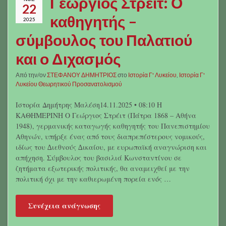
Γεώργιος Στρέιτ: Ο
22
καθηγητής –
2025
σύμβουλος του Παλατιού
και ο Διχασμός
Από την/ον
ΣΤΕΦΑΝΟΥ ΔΗΜΗΤΡΙΟΣ
στο
Ιστορία Γ' Λυκείου
,
Ιστορία Γ'
Λυκείου Θεωρητικού Προσανατολισμού
Ιστορία Δημήτρης Μαλέση14.11.2025 • 08:10 Η
ΚΑΘΗΜΕΡΙΝΗ Ο Γεώργιος Στρέιτ (Πάτρα 1868 – Αθήνα
1948), γερμανικής καταγωγής καθηγητής του Πανεπιστημίου
Αθηνών, υπήρξε ένας από τους διαπρεπέστερους νομικούς,
ιδίως του ∆ιεθνούς ∆ικαίου, με ευρωπαϊκή αναγνώριση και
απήχηση. Σύμβουλος του βασιλιά Κωνσταντίνου σε
ζητήματα εξωτερικής πολιτικής, θα αναμειχθεί με την
πολιτική όχι με την καθιερωμένη πορεία ενός …
Συνέχεια ανάγνωσης