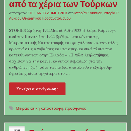
από τα χέρια των Τούρκων
Από την/ον
ΣΤΕΦΑΝΟΥ ΔΗΜΗΤΡΙΟΣ
στο
Ιστορία Γ' Λυκείου
,
Ιστορία Γ'
Λυκείου Θεωρητικού Προσανατολισμού
STORIES Σμύρνη 1922Μικρά Ασία1922 Η Σάρα Κόρνινγκ
από τον Καναδά το 1922 βρέθηκε στο κέντρο της
Μικρασιατικής Καταστροφής και φυγάδευσε εκατοντάδες
ορφανά στις αποβάθρες και τα αμερικανικά πλοία που
κατευθύνονταν στην Ελλάδα – «Η πόλη λεηλατήθηκε,
άρχισαν να την καίνε, κανένας σεβασμός για την
ανθρώπινη ζωή, ούτε τα παιδιά αποτέλεσαν εξαίρεση»
έγραψε χρόνια αργότερα στο …
Συνέχεια ανάγνωσης
Μικρασιατική καταστροφή
,
πρόσφυγες
ΝΟΈ