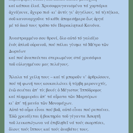
καί κάποια ἐλιά. Χρυσοφρυγανισμένα τά χορτάρια
ἀχνίζουνε, ἄχυρο πιά· κι’ ἀντίς γι’ ἀγγέλους, τά τζιτζίκια,
σοῦ κανοναρχοῦνε τό κάθε ἀπομεσήμερο ἕως ἀργά
μέ τό δικό τους τρόπο τόν Παρακλητικό Κανόνα.
Ἀναστραμμένο σου θρονί, ὅλο αὐτό τό γαλάζιο
ἑνός ἁπλοῦ οὐρανοῦ, πού πάλαι γίνηκε τό Μέτρο τῶν
Δωριέων
καί πού ἀναπαύεται στεριωμένος στά χρυσάφια
τοῦ εὐλογημένου μας πελάγους.
Ἄλαλα τά χείλη τους ‒ καί τί μποροῦν ν’ ἀρθρώσουν,
πού τή φωνή τους κουκουλώνει ἡ τύρβη μερονυχτίς,
ἐνῶ σειέται ἀπ’ τίς βουές ὁ Μέγιστος Ἱππόδρομος
καί πλημμυράει ἀπ’ τά αἵματα τῶν Μαρτύρων
κι’ ἀπ’ τή μανία τῶν Μονομάχων.
Αὐτό τό αἷμα εἶναι πού βοᾶ, αὐτό εἶναι πού ρυπαίνει.
Ἐδῶ χρειάζεται ἡ βακτηρία τοῦ γίγαντα Ἀσκητῆ
τοῦ λευκοπώγωνα νά ἐπιβληθεῖ νά τούς σκορπίσει,
ὅλους τούς ἵππους καί τούς ἀναβάτες τους.