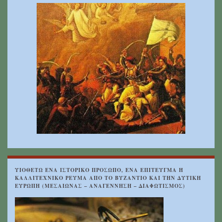
ΥΙΟΘΕΤΏ ΈΝΑ ΙΣΤΟΡΙΚΌ ΠΡΌΣΩΠΟ, ΈΝΑ ΕΠΊΤΕΥΓΜΑ Ή Κ
ΑΛΛΙΤΕΧΝΙΚΌ ΡΕΎΜΑ ΑΠΌ ΤΟ ΒΥΖΆΝΤΙΟ ΚΑΙ ΤΗΝ ΔΥΤΙΚΉ Ε
ΥΡΏΠΗ (ΜΕΣΑΊΩΝΑΣ – ΑΝΑΓΈΝΝΗΣΗ – ΔΙΑΦΩΤΙΣΜΌΣ)