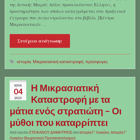
της δυτικής Μικράς Ασίας προσελκύοντας Ελληνες, η
δραστηριότητα των οποίων καταγράφεται στα προξενικά
έγγραφα που συγκεντρώνονται στο βιβλίο. [Κέντρο
Μικρασιατικών …
Συνέχεια ανάγνωσης
ιστορία
,
Μικρασιατική καταστροφή
,
πρόσφυγες
Η Μικρασιατική
ΙΟΎΛ
04
Καταστροφή με τα
2025
μάτια ενός στρατιώτη – Οι
μύθοι που καταρρίπτει
Από την/ον
ΣΤΕΦΑΝΟΥ ΔΗΜΗΤΡΙΟΣ
στο
Ιστορία Γ' Λυκείου
,
Ιστορία Γ'
Λυκείου Θεωρητικού Προσανατολισμού