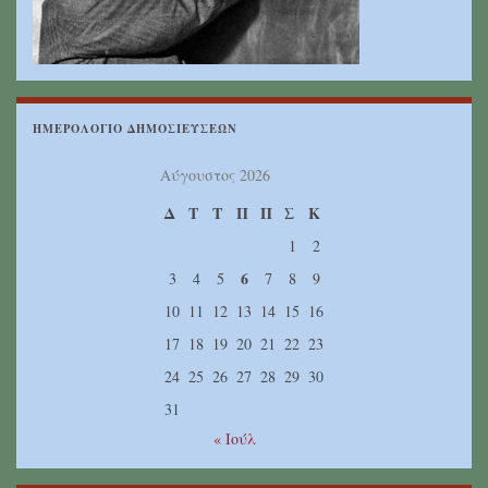
ΗΜΕΡΟΛΌΓΙΟ ΔΗΜΟΣΙΕΎΣΕΩΝ
Αύγουστος 2026
Δ
Τ
Τ
Π
Π
Σ
Κ
1
2
6
3
4
5
7
8
9
10
11
12
13
14
15
16
17
18
19
20
21
22
23
24
25
26
27
28
29
30
31
« Ιούλ