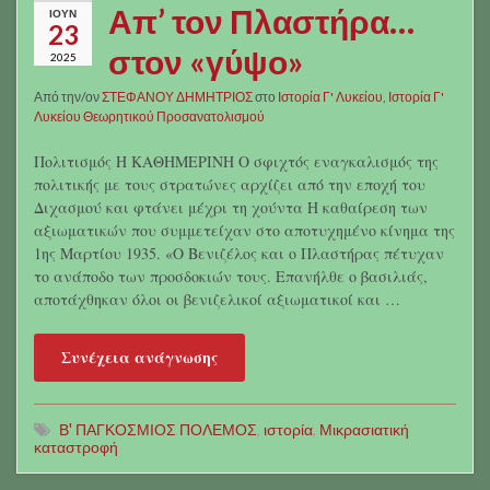
Απ’ τον Πλαστήρα…
ΙΟΎΝ
23
στον «γύψο»
2025
Από την/ον
ΣΤΕΦΑΝΟΥ ΔΗΜΗΤΡΙΟΣ
στο
Ιστορία Γ' Λυκείου
,
Ιστορία Γ'
Λυκείου Θεωρητικού Προσανατολισμού
Πολιτισμός Η ΚΑΘΗΜΕΡΙΝΗ Ο σφιχτός εναγκαλισμός της
πολιτικής με τους στρατώνες αρχίζει από την εποχή του
Διχασμού και φτάνει μέχρι τη χούντα Η καθαίρεση των
αξιωματικών που συμμετείχαν στο αποτυχημένο κίνημα της
1ης Μαρτίου 1935. «Ο Βενιζέλος και ο Πλαστήρας πέτυχαν
το ανάποδο των προσδοκιών τους. Επανήλθε ο βασιλιάς,
αποτάχθηκαν όλοι οι βενιζελικοί αξιωματικοί και …
Συνέχεια ανάγνωσης
Β' ΠΑΓΚΟΣΜΙΟΣ ΠΟΛΕΜΟΣ
,
ιστορία
,
Μικρασιατική
καταστροφή