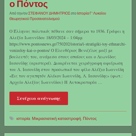
ο Πόντος
Από την/ον
ΣΤΕΦΑΝΟΥ ΔΗΜΗΤΡΙΟΣ
στο
Ιστορία Γ' Λυκείου
Θεωρητικού Προσανατολισμού
Ο Έλληνας πολιτικός πέθανε σαν σήμερα το 1936. Γράφει η
Αλεξία Ιωαννίδου 18/03/2024 – 1:04μμ
https://www.pontosnews.gr/750202/istoria/i-stratigiki-toy-ethnarchi-
venizeloy-kai-o-pontos/ Ο Ελευθέριος Βενιζέλος μαζί με
βουλευτές του, ανάμεσα στους οποίους και ο Λεωνίδας
Ιασονίδης (αριστερά). Διακρίνεται χειρόγραφη αφιέρωση
του Λ. Ιασονίδη στον προσωπικό του φίλο Αλέξιο Ιωαννίδη
«Εις τον αγαπητόν Αλέκον Ιωαννίδη, Λ. Ιασονίδης» (φωτ.:
Αρχείο Αλεξίας Ιωαννίδου) Η Αυτοκρατορία …
Συνέχεια ανάγνωσης
ιστορία
,
Μικρασιατική καταστροφή
,
Πόντος