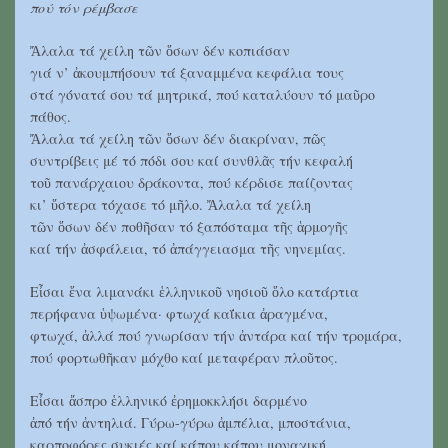
πού τόν ρέμβασε
Ἄλαλα τά χείλη τῶν ὅσων δέν κοπιάσαν
γιά ν’ ἀκουμπήσουν τά ξαναμμένα κεφάλια τους
στά γόνατά σου τά μητρικά, πού καταλύουν τό μαῦρο
πάθος.
Ἄλαλα τά χείλη τῶν ὅσων δέν διακρίναν, πῶς
συντρίβεις μέ τό πόδι σου καί συνθλᾶς τήν κεφαλή
τοῦ πανάρχαιου δράκοντα, πού κέρδισε παίζοντας
κι’ ὕστερα τόχασε τό μῆλο. Ἄλαλα τά χείλη
τῶν ὅσων δέν ποθῆσαν τό ξαπόσταμα τῆς ἁρμογῆς
καί τήν ἀσφάλεια, τό ἀπάγγειασμα τῆς νηνεμίας.
Εἶσαι ἕνα λιμανάκι ἑλληνικοῦ νησιοῦ ὅλο κατάρτια
περήφανα ὑψωμένα· φτωχά καΐκια ἀραγμένα,
φτωχά, ἀλλά πού γνωρίσαν τήν ἀντάρα καί τήν τρομάρα,
πού φορτωθῆκαν μόχθο καί μεταφέραν πλοῦτος.
Εἶσαι ἄσπρο ἑλληνικό ἐρημοκκλήσι δαρμένο
ἀπό τήν ἀντηλιά. Γύρω-γύρω ἀμπέλια, μποστάνια,
καρποφόρες συκιές καί κάπου κάπου μοναχική