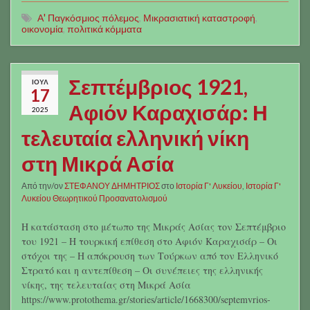
Α' Παγκόσμιος πόλεμος
,
Μικρασιατική καταστροφή
,
οικονομία
,
πολιτικά κόμματα
Σεπτέμβριος 1921,
ΙΟΎΛ
17
Αφιόν Καραχισάρ: Η
2025
τελευταία ελληνική νίκη
στη Μικρά Ασία
Από την/ον
ΣΤΕΦΑΝΟΥ ΔΗΜΗΤΡΙΟΣ
στο
Ιστορία Γ' Λυκείου
,
Ιστορία Γ'
Λυκείου Θεωρητικού Προσανατολισμού
Η κατάσταση στο μέτωπο της Μικράς Ασίας τον Σεπτέμβριο
του 1921 – Η τουρκική επίθεση στο Αφιόν Καραχισάρ – Οι
στόχοι της – Η απόκρουση των Τούρκων από τον Ελληνικό
Στρατό και η αντεπίθεση – Οι συνέπειες της ελληνικής
νίκης, της τελευταίας στη Μικρά Ασία
https://www.protothema.gr/stories/article/1668300/septemvrios-