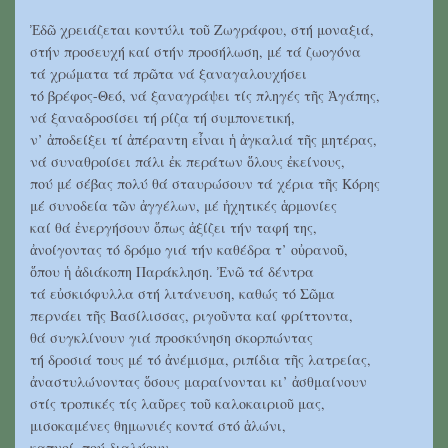
Ἐδῶ χρειάζεται κοντύλι τοῦ Ζωγράφου, στή μοναξιά,
στήν προσευχή καί στήν προσήλωση, μέ τά ζωογόνα
τά χρώματα τά πρῶτα νά ξαναγαλουχήσει
τό βρέφος-Θεό, νά ξαναγράψει τίς πληγές τῆς Ἀγάπης,
νά ξαναδροσίσει τή ρίζα τή συμπονετική,
ν’ ἀποδείξει τί ἀπέραντη εἶναι ἡ ἀγκαλιά τῆς μητέρας,
νά συναθροίσει πάλι ἐκ περάτων ὅλους ἐκείνους,
πού μέ σέβας πολύ θά σταυρώσουν τά χέρια τῆς Κόρης
μέ συνοδεία τῶν ἀγγέλων, μέ ἠχητικές ἁρμονίες
καί θά ἐνεργήσουν ὅπως ἀξίζει τήν ταφή της,
ἀνοίγοντας τό δρόμο γιά τήν καθέδρα τ’ οὐρανοῦ,
ὅπου ἡ ἀδιάκοπη Παράκληση. Ἐνῶ τά δέντρα
τά εὐσκιόφυλλα στή λιτάνευση, καθώς τό Σῶμα
περνάει τῆς Βασίλισσας, ριγοῦντα καί φρίττοντα,
θά συγκλίνουν γιά προσκύνηση σκορπώντας
τή δροσιά τους μέ τό ἀνέμισμα, ριπίδια τῆς λατρείας,
ἀναστυλώνοντας ὅσους μαραίνονται κι’ ἀσθμαίνουν
στίς τροπικές τίς λαῦρες τοῦ καλοκαιριοῦ μας,
μισοκαμένες θημωνιές κοντά στό ἁλώνι,
καπνοί, πού διαλύουν