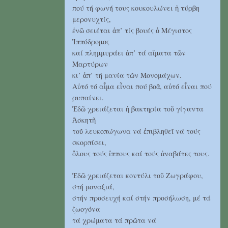
πού τή φωνή τους κουκουλώνει ἡ τύρβη
μερονυχτίς,
ἐνῶ σειέται ἀπ’ τίς βουές ὁ Μέγιστος
Ἱππόδρομος
καί πλημμυράει ἀπ’ τά αἵματα τῶν
Μαρτύρων
κι’ ἀπ’ τή μανία τῶν Μονομάχων.
Αὐτό τό αἷμα εἶναι πού βοᾶ, αὐτό εἶναι πού
ρυπαίνει.
Ἐδῶ χρειάζεται ἡ βακτηρία τοῦ γίγαντα
Ἀσκητῆ
τοῦ λευκοπώγωνα νά ἐπιβληθεῖ νά τούς
σκορπίσει,
ὅλους τούς ἵππους καί τούς ἀναβάτες τους.
Ἐδῶ χρειάζεται κοντύλι τοῦ Ζωγράφου,
στή μοναξιά,
στήν προσευχή καί στήν προσήλωση, μέ τά
ζωογόνα
τά χρώματα τά πρῶτα νά