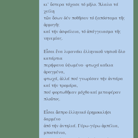
κι’ ὕστερα τόχασε τό μῆλο. Ἄλαλα τά
χείλη
τῶν ὅσων δέν ποθῆσαν τό ξαπόσταμα τῆς
ἁρμογῆς
καί τήν ἀσφάλεια, τό ἀπάγγειασμα τῆς
νηνεμίας.
Εἶσαι ἕνα λιμανάκι ἑλληνικοῦ νησιοῦ ὅλο
κατάρτια
περήφανα ὑψωμένα· φτωχά καΐκια
ἀραγμένα,
φτωχά, ἀλλά πού γνωρίσαν τήν ἀντάρα
καί τήν τρομάρα,
πού φορτωθῆκαν μόχθο καί μεταφέραν
πλοῦτος.
Εἶσαι ἄσπρο ἑλληνικό ἐρημοκκλήσι
δαρμένο
ἀπό τήν ἀντηλιά. Γύρω-γύρω ἀμπέλια,
μποστάνια,