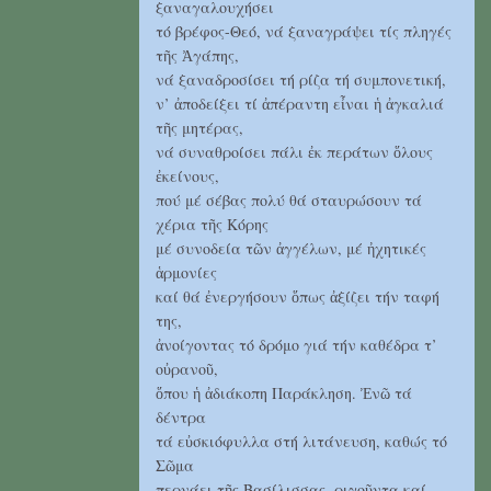
ξαναγαλουχήσει
τό βρέφος-Θεό, νά ξαναγράψει τίς πληγές
τῆς Ἀγάπης,
νά ξαναδροσίσει τή ρίζα τή συμπονετική,
ν’ ἀποδείξει τί ἀπέραντη εἶναι ἡ ἀγκαλιά
τῆς μητέρας,
νά συναθροίσει πάλι ἐκ περάτων ὅλους
ἐκείνους,
πού μέ σέβας πολύ θά σταυρώσουν τά
χέρια τῆς Κόρης
μέ συνοδεία τῶν ἀγγέλων, μέ ἠχητικές
ἁρμονίες
καί θά ἐνεργήσουν ὅπως ἀξίζει τήν ταφή
της,
ἀνοίγοντας τό δρόμο γιά τήν καθέδρα τ’
οὐρανοῦ,
ὅπου ἡ ἀδιάκοπη Παράκληση. Ἐνῶ τά
δέντρα
τά εὐσκιόφυλλα στή λιτάνευση, καθώς τό
Σῶμα
περνάει τῆς Βασίλισσας, ριγοῦντα καί