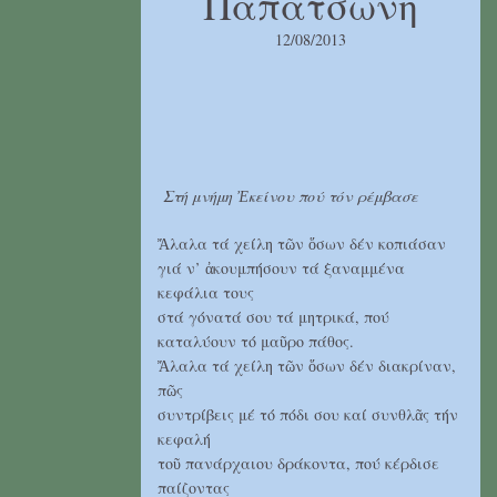
Παπατσώνη
12/08/2013
Στή μνήμη
Ἐ
κείνου πού τόν ρέμβασε
Ἄλαλα τά χείλη τῶν ὅσων δέν κοπιάσαν
γιά ν’ ἀκουμπήσουν τά ξαναμμένα
κεφάλια τους
στά γόνατά σου τά μητρικά, πού
καταλύουν τό μαῦρο πάθος.
Ἄλαλα τά χείλη τῶν ὅσων δέν διακρίναν,
πῶς
συντρίβεις μέ τό πόδι σου καί συνθλᾶς τήν
κεφαλή
τοῦ πανάρχαιου δράκοντα, πού κέρδισε
παίζοντας