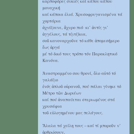
καρποφόρες συκιές καί κάπου κάπου
μοναχική
καί κάποια ἐλιά. Χρυσοφρυγανισμένα τά
χορτάρια
ἀχνίζουνε, ἄχυρο πιά· κι’ ἀντίς γι’
ἀγγέλους, τά τζιτζίκια,
σοῦ κανοναρχοῦνε τό κάθε ἀπομεσήμερο
ἕως ἀργά
μέ τό δικό τους τρόπο τόν Παρακλητικό
Κανόνα.
Ἀναστραμμένο σου θρονί, ὅλο αὐτό τό
γαλάζιο
ἑνός ἁπλοῦ οὐρανοῦ, πού πάλαι γίνηκε τό
Μέτρο τῶν Δωριέων
καί πού ἀναπαύεται στεριωμένος στά
χρυσάφια
τοῦ εὐλογημένου μας πελάγους.
Ἄλαλα τά χείλη τους ‒ καί τί μποροῦν ν’
ἀρθρώσουν,