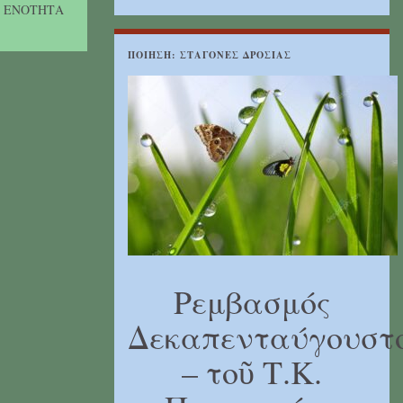
2 ΕΝΟΤΗΤΑ
ΠΟΊΗΣΗ: ΣΤΑΓΌΝΕΣ ΔΡΟΣΙΆΣ
Ρεμβασμός
Δεκαπενταύγουστ
– τοῦ Τ.Κ.