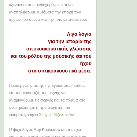
«ξενιτεύονται», ενδεχομένως και να
αναπολήσουμε αυτόματα την εποχή των
αρχών του αιώνα και την τότε μετανάστευση.
Λίγα λόγια
για την ιστορία της
οπτικοακουστικής γλώσσας
και του ρόλου της μουσικής και του
ήχου
στα οπτικοακουστικά μέσα:
Πρωτεργάτης αυτής της «γλώσσας» καθώς
και του «μοντάζ», της τέχνης να
αναμιγνύουμε τις σκηνές και τα πλάνα στα
φιλμ, μελέτησε ο πρωτεργάτης του
κινηματογράφου
Σεργκέι Αϊζεντστάιν
Ο ψυχολόγος Λεφ Κουλέσοφ επίσης έχει
κάνει το γνωστό πείραμα μοντάροντας έναν