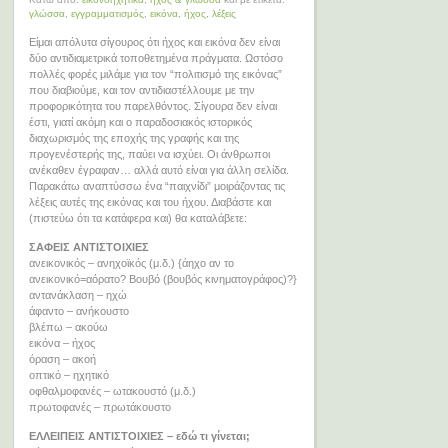
γλώσσα
,
εγγραμματισμός
,
εικόνα
,
ήχος
,
λέξεις
Είμαι απόλυτα σίγουρος ότι ήχος και εικόνα δεν είναι
δύο αντιδιαμετρικά τοποθετημένα πράγματα. Ωστόσο
πολλές φορές μιλάμε για τον “πολιτισμό της εικόνας”
που διαβιούμε, και τον αντιδιαστέλλουμε με την
προφορικότητα του παρελθόντος. Σίγουρα δεν είναι
έστι, γιατί ακόμη και ο παραδοσιακός ιστορικός
διαχωρισμός της εποχής της γραφής και της
προγενέστερής της, παύει να ισχύει. Οι άνθρωποι
ανέκαθεν έγραφαν… αλλά αυτό είναι για άλλη σελίδα.
Παρακάτω αναπτύσσω ένα “παιχνίδι” μοιράζοντας τις
λέξεις αυτές της εικόνας και του ήχου. Διαβάστε και
(πιστεύω ότι τα κατάφερα και) θα καταλάβετε:
ΣΑΦΕΙΣ ΑΝΤΙΣΤΟΙΧΙΕΣ
ανεικονικός – ανηχοϊκός (μ.δ.) {άηχο αν το
ανεικονικό=αόρατο? Βουβό (βουβός κινηματογράφος)?}
αντανάκλαση – ηχώ
άφαντο – ανήκουστο
βλέπω – ακούω
εικόνα – ήχος
όραση – ακοή
οπτικό – ηχητικό
οφθαλμοφανές – ωτακουστό (μ.δ.)
πρωτοφανές – πρωτάκουστο
ΕΛΛΕΙΠΕΙΣ ΑΝΤΙΣΤΟΙΧΙΕΣ – εδώ τι γίνεται;