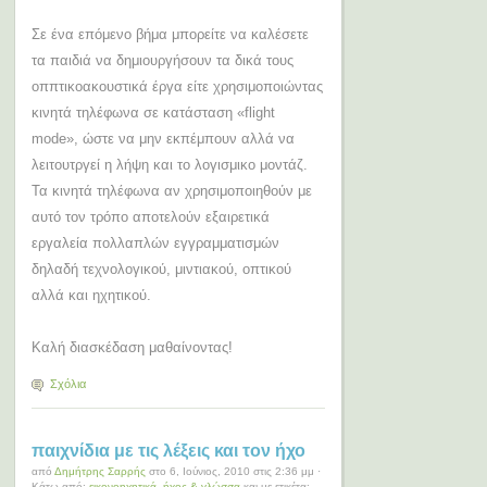
Σε ένα επόμενο βήμα μπορείτε να καλέσετε
τα παιδιά να δημιουργήσουν τα δικά τους
οππτικοακουστικά έργα είτε χρησιμοποιώντας
κινητά τηλέφωνα σε κατάσταση «
flight
mode
», ώστε να μην εκπέμπουν αλλά να
λειτουτργεί η λήψη και το λογισμικο μοντάζ.
Τα κινητά τηλέφωνα αν χρησιμοποιηθούν με
αυτό τον τρόπο αποτελούν εξαιρετικά
εργαλεία πολλαπλών εγγραμματισμών
δηλαδή τεχνολογικού, μιντιακού, οπτικού
αλλά και ηχητικού.
Καλή διασκέδαση μαθαίνοντας!
Σχόλια
παιχνίδια με τις λέξεις και τον ήχο
από
Δημήτρης Σαρρής
στο 6, Ιούνιος, 2010 στις 2:36 μμ ·
Κάτω από:
εικονοηχητικά
,
ήχος & γλώσσα
και με ετικέτα: