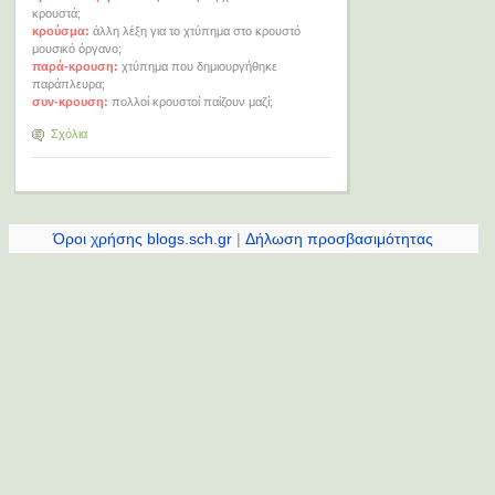
κρουστά;
κρούσμα:
άλλη λέξη για το χτύπημα στο κρουστό
μουσικό όργανο;
παρά-κρουση:
χτύπημα που δημιουργήθηκε
παράπλευρα;
συν-κρουση:
πολλοί κρουστοί παίζουν μαζί;
Σχόλια
Όροι χρήσης blogs.sch.gr
|
Δήλωση προσβασιμότητας