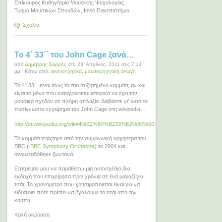
Επίκουρος Καθηγήτρια Μουσικής Ψυχολογίας
Τμήμα Μουσικών Σπουδών, Ιόνιο Πανεπιστήμιο.
Σχόλια
Το 4΄ 33΄΄ του John Cage ξανά…
από
Δημήτρης Σαρρής
στο 23, Απρίλιος, 2011 στις 7:14
μμ · Κάτω από:
εικονοηχητικά
,
μουσικοηχητική αγωγή
Το 4΄ 33΄΄ είναι ίσως το πιο συζητημένο κομμάτι, αν και
είναι το μόνο που καταγράφεται ιστορικά να έχει τον
μουσικό σχεδόν σε πλήρη απλαξία. Διαβάστε γι’ αυτό το
πασίγνωστο εγχείρημα του John Cage στη wikipedia…
http://en.wikipedia.org/wiki/4%E2%80%B233%E2%80%B3
Το κομμάτι παίχτηκε από την συμφωνική ορχήστρα του
BBC (
BBC Symphony Orchestra
) το 2004 και
αναμεταδόθηκε ζωντανά.
Επιτρέψτε μου να παραθέσω μια αυτοσχέδια ίδια
εκδοχή που επιχείρησα πριν χρόνια σε ένα μαγαζί για
τσάι. Το χρονόμετρο που χρησιμοποιείται είναι για να
ειδοποιεί πότε πρέπει να βγάλουμε το τσάι από την
κούπα.
Καλή ακρόαση