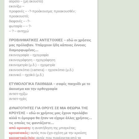
αόρατο – (μη ακουστό)
εικονίζω –
προφανές – -?-προάκουσμα; προακουσθέν;
προακουστό;
διαφανές – -?-
φωταψία – – ?-
– ? – αντηχώ
ΠΡΟΒΛΗΜΑΤΙΚΕΣ ΑΝΤΙΣΤΟΙΧΙΕΣ – εδώ οι χρήσεις
μας πρόλαβαν. Υπάρχουν ήδη κάποιες έννοιες
διαμορφωμένες…
εικονογραφία – ηχογραφία
εικονογράφηση – ηχογράφηση
εικονομετρία (μ.δ.) – ηχομετρία
εικονοσκόπιο (camera) – ηχοσκόπιο (μ.δ.)
εικονικό – ηχοϊκό (μ.δ.)
ΕΤΥΜΟΛΟΓΙΚΑ ΠΑΙΧΝΙΔΙΑ – σαφές παιχνίδι με το
άκουσμα και την ορθογραφία
αντιστ-ηχίζω
αντιστ-ηχίες
ΔΥΝΑΤΟΤΗΤΕΣ ΓΙΑ ΟΡΟΥΣ ΣΕ ΜΙΑ ΘΕΩΡΙΑ ΤΗΣ
ΚΡΟΥΣΗΣ
– εδώ οι χρήσεις μας έχουν προλάβει
αλλά τι όμορφα θα ήταν να είχαμε άλλες χρήσεις…
τις οποίες τις φαντάζεστε…
από-κρουση:
η αναπήδηση της μπαγκέτας;
κρουσιακός:
αυτός που έχει σχέση με την κρούση;
κρουστικός/η/ο:
αυτός που προέρχεται από τα