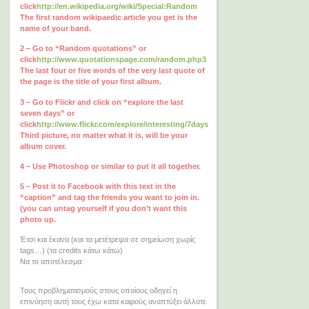
click
http://en.wikipedia.org/wiki/Special:Random
The first random wikipaedic article you get is the
name of your band.
2 – Go to “Random quotations” or
click
http://www.quotationspage.com/random.php3
The last four or five words of the very last quote of
the page is the title of your first album.
3 – Go to Flickr and click on “explore the last
seven days” or
click
http://www.flickr.com/explore/interesting/7days
Third picture, no matter what it is, will be your
album cover.
4 – Use Photoshop or similar to put it all together.
5 – Post it to Facebook with this text in the
“caption” and tag the friends you want to join in.
(you can untag yourself if you don’t want this
photo up.
Έτσι και έκανα (και τα μετέτρεψα σε σημείωση χωρίς
tags…) (τα credits κάτω κάτω)
Να το αποτέλεσμα:
Τους προβληματισμούς στους οποίους οδηγεί η
επινόηση αυτή τους έχω κατα καιρούς αναπτύξει άλλοτε