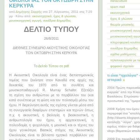
ΟΙΚΟΛΟΓΙΑΣ ΤΟΝ ΟΚΤΩΒΡΗ ΣΤΗΝ
metaculture
ΚΕΡΚΥΡΑ
spam mail
από
Δημήτρης Σαρρής
στο 27, Αύγουστος, 2011 στις 7:20
εικονοηχητικά
μμ · Κάτω από:
εικονοηχητικά
,
ήχος & γλώσσα
,
ήχος & γλώσσα
μουσικοηχητική αγωγή
,
συνέδρια &ημερίδες
θεωρία μουσικής
ΔΕΛΤΙΟ ΤΥΠΟΥ
μουσικοηχητική αγω
μουσικοκινητική αγω
26/8/2011
πληροφορική κουλτ
ΔΙΕΘΝΕΣ ΣΥΝΕΔΡΙΟ ΑΚΟΥΣΤΙΚΗΣ ΟΙΚΟΛΟΓΙΑΣ
συνέδρια &ημερίδες
ΤΟΝ ΟΚΤΩΒΡΗ ΣΤΗΝ ΚΕΡΚΥΡΑ
σχέδια μαθήματος
τηλεσυνεργασία με τ
Το Δελτίο Τύπου σε pdf
ψηφιακό σχολείο
Η Ακουστική Οικολογία είναι ένας διεπιστημονικός
τι είναι “ηχολόγιο” 
ιστορικό
τομέας που ξεκίνησε στον Καναδά στις αρχές της
δεκαετίας του 1970 από το συνθέτη και
2004 Πρώτη παρουσία 
μουσικοπαιδαγωγό R. Murray Schafer. Εξετάζει
ενεργεία" από την Κλε
τη σχέση του ανθρώπου με το περιβάλλον του (και
Βασιλάκου. Επρόκειτο 
κατά συνέπεια με τη φύση και τον πολιτισμό) μέσω του
προσωπικό της "ημερο
ήχου. Η διερεύνηση αυτής της σχέσης γίνεται μέσα από
2008 Χρήση του όρου 
τη συνεργασία διαφόρων επιστημών και τεχνών όπως
περιγραφεί ένα "ιστολό
π.χ. η ακουστική, η βιολογία, η βιοακουστική, η
(http://dsarris.blogspo
ανθρωπολογία του ήχου, η αρχιτεκτονική, η
κατάληξη "-λόγιο". χρη
πολεοδομία, η ψυχολογία, η μουσική και οι τέχνες του
ευρέως πλέον για διάφ
ήχου γενικότερα. Βασικός στόχος της Ακουστικής
vlogs (θεματικών ιστολ
Οικολογίας είναι το βέλτιστο ηχητικό περιβάλλον για
2009 Στο περιοδικό M