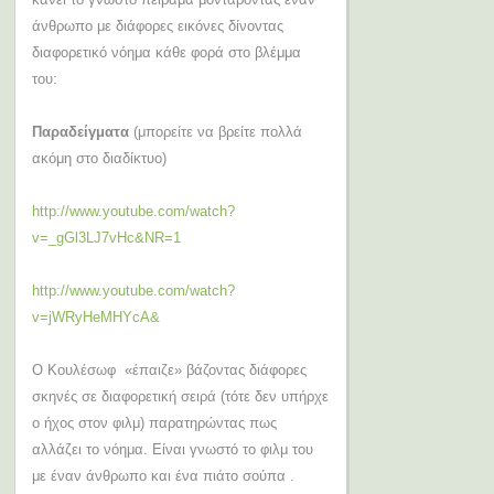
άνθρωπο με διάφορες εικόνες δίνοντας
διαφορετικό νόημα κάθε φορά στο βλέμμα
του:
Παραδείγματα
(μπορείτε να βρείτε πολλά
ακόμη στο διαδίκτυο)
http://www.youtube.com/watch?
v=_gGl3LJ7vHc&NR=1
http://www.youtube.com/watch?
v=jWRyHeMHYcA&
Ο Κουλέσωφ
«έπαιζε» βάζοντας διάφορες
σκηνές σε διαφορετική σειρά (τότε δεν υπήρχε
ο ήχος στον φιλμ) παρατηρώντας πως
αλλάζει το νόημα. Είναι γνωστό το φιλμ του
με έναν άνθρωπο και ένα πιάτο σούπα .