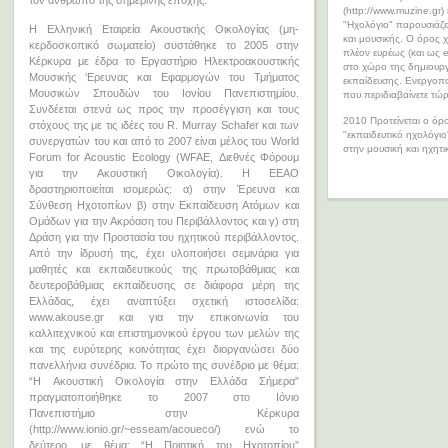
τον άνθρωπο της σημερινής εποχής.
(http://www.muzine.gr)
"Ηχολόγιο" παρουσιάζε
Η Ελληνική Εταιρεία Ακουστικής Οικολογίας (μη-
και μουσικής. Ο όρος χ
κερδοσκοπικό σωματείο) συστάθηκε το 2005 στην
πλέον ευρέως (και ως 
Κέρκυρα με έδρα το Εργαστήριο Ηλεκτροακουστικής
στο χώρο της δημιουργ
Μουσικής ‘Ερευνας και Εφαρμογών του Τμήματος
εκπαίδευσης. Ενεργοποι
Μουσικών Σπουδών του Ιονίου Πανεπιστημίου.
που περιδιαβαίνετε τώ
Συνδέεται στενά ως προς την προσέγγιση και τους
2010 Προτείνεται ο όρ
στόχους της με τις ιδέες του R. Murray Schafer και των
"εκπαιδευτικό ηχολόγι
συνεργατών του και από το 2007 είναι μέλος του World
στην μουσική και ηχητι
Forum for Acoustic Ecology (WFAE, Διεθνές Φόρουμ
για την Ακουστική Οικολογία). Η ΕΕΑΟ
δραστηριοποιείται ισομερώς: α) στην Έρευνα και
Σύνθεση Ηχοτοπίων β) στην Εκπαίδευση Ατόμων και
Ομάδων για την Ακρόαση του Περιβάλλοντος και γ) στη
Δράση για την Προστασία του ηχητικού περιβάλλοντος.
Από την ίδρυσή της, έχει υλοποιήσει σεμινάρια για
μαθητές και εκπαιδευτικούς της πρωτοβάθμιας και
δευτεροβάθμιας εκπαίδευσης σε διάφορα μέρη της
Ελλάδας, έχει αναπτύξει σχετική ιστοσελίδα:
www.akouse.gr και για την επικοινωνία του
καλλιτεχνικού και επιστημονικού έργου των μελών της
και της ευρύτερης κοινότητας έχει διοργανώσει δύο
πανελλήνια συνέδρια. Το πρώτο της συνέδριο με θέμα:
“Η Ακουστική Οικολογία στην Ελλάδα Σήμερα”
πραγματοποιήθηκε το 2007 στο Ιόνιο
Πανεπιστήμιο στην Κέρκυρα
(http://www.ionio.gr/~esseam/acoueco/) ενώ το
δεύτερο, με θέμα: “Η Ποιητική του Ηχοτοπίου”