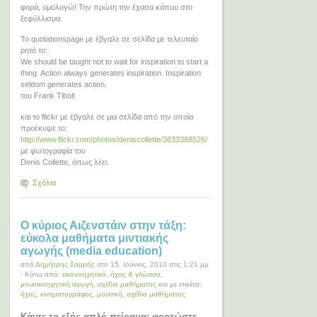
φορά, ομολογώ! Την πρώτη την έχασα κάπου στο
ξεφύλλισμα.
Το quotationspage με έβγαλε σε σελίδα με τελευταίο
ρητό το:
We should be taught not to wait for inspiration to start a
thing. Action always generates inspiration. Inspiration
seldom generates action.
του Frank Tibolt
και το flickr με έβγαλε σε μια σελίδα από την οποία
προέκυψε το:
http://www.flickr.com/photos/deniscollette/3833388526/
με φωτογραφία του
Denis Collette, όπως λέει.
Σχόλια
Ο κύριος Αιζενστάιν στην τάξη:
εύκολα μαθήματα μιντιακής
αγωγής (media education)
από
Δημήτρης Σαρρής
στο 15, Ιούνιος, 2010 στις 1:21 μμ
· Κάτω από:
εικονοηχητικά
,
ήχος & γλώσσα
,
μουσικοηχητική αγωγή
,
σχέδια μαθήματος
και με ετικέτα:
ήχος
,
κινηματογράφος
,
μουσική
,
σχέδιο μαθήματος
Κάντε το εξής απλό πείραμα: φορτώστε