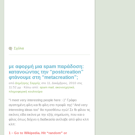
Σχόλια
με αφορμή μια spam παράδοση:
κατανοώντας την “postcreation”
φτάνουμε στη “metacreation”;
από
Δημήτρης Σαρρής
στο 11, Δεκέμβριος, 2010 στις
11:52 μμ · Κάτω από:
spam mail
,
εικονοηχητικά
,
πληροφορική κουλτούρα
“I meet very interesting people here :-)” Γράφει
αγαπημένη φίλη και fb φίλη στο προφίλ της! “And very
interesting ideas too” θα προσθέσω εγώ! Σε fb φίλου τις
εικόνες είδα εικόνα με την εξής σημείωση, που και ο
φίλος όπως δείχνει η διαδικασία ανέλαβε από φίλο κλπ
κλπ:
1 – Go to Wikipedia. Hit “random” or