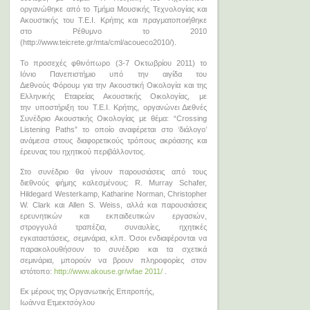
οργανώθηκε από το Τμήμα Μουσικής Τεχνολογίας και
Ακουστικής του Τ.Ε.Ι. Κρήτης και πραγματοποιήθηκε
στο Ρέθυμνο το 2010
(http://www.teicrete.gr/mta/cml/acoueco2010/).
Το προσεχές φθινόπωρο (3-7 Οκτωβρίου 2011) το
Ιόνιο Πανεπιστήμιο υπό την αιγίδα του
Διεθνούς Φόρουμ για την Ακουστική Οικολογία και της
Ελληνικής Εταιρείας Ακουστικής Οικολογίας, με
την υποστήριξη του Τ.Ε.Ι. Κρήτης, οργανώνει Διεθνές
Συνέδριο Ακουστικής Οικολογίας με θέμα: “Crossing
Listening Paths” το οποίο αναφέρεται στο ‘διάλογο’
ανάμεσα στους διαφορετικούς τρόπους ακρόασης και
έρευνας του ηχητικού περιβάλλοντος.
Στο συνέδριο θα γίνουν παρουσιάσεις από τους
διεθνούς φήμης καλεσμένους: R. Murray Schafer,
Hildegard Westerkamp, Katharine Norman, Christopher
W. Clark και Allen S. Weiss, αλλά και παρουσιάσεις
ερευνητικών και εκπαιδευτικών εργασιών,
στρογγυλά τραπέζια, συναυλίες, ηχητικές
εγκαταστάσεις, σεμινάρια, κλπ. Όσοι ενδιαφέρονται να
παρακολουθήσουν το συνέδριο και τα σχετικά
σεμινάρια, μπορούν να βρουν πληροφορίες στον
ιστότοπο:
http://www.akouse.gr/wfae 2011/
.
Εκ μέρους της Οργανωτικής Επιτροπής,
Ιωάννα Ετμεκτσόγλου