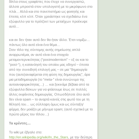
δίπλα στους γραφίστες που έτυχε να συνεργαστώ,
άλλοτε μπροστά στον υπολογιστή με το μικρόφωνο στο
πλάι… Αλλά και στο πανεπιστήμιο ως φοιτητής και
έπειτα, κλπ κλπ. Όταν χρειάστηκε να σχεδιάσω ένα
εξώφυλλο για το πρότζεκτ των μεταήχων προέκυψε
αυτό…
και αν δεν ήταν αυτό δεν θα ήταν άλλο. Έτσι νομίζω…
πάντως όλο αυτό είναι ένα θέμα…
Στον τίτλο της σύντομης αυτής σημείωσης απλά
αναρρωτιέμαι, αν αυτό είναι ένα στοιχείο
μεταμοντερνικότητας (“postmodernism” – εξ ου και το
“post-“), η κατανόησή του οποίου μας οδηγεί – έπειτα
από την συνειδητή επιλογή μας – σε μια “δημιουργία
που (αυτο)αναφέρεται στη φύση της δημιουργίας”, άρα
μια μεταδημιουργία (το “meta-” είναι συνώνυμο της
αυτοαναφορικότητας…) … και ξεκινάμε βέβαια από τα
εξώφυλλα δίσκων για να φτάσουμε ίσως σε πολλές
άλλες εκφάνσεις δημιουργίας. Οπωσδήποτε όλο αυτό
δεν είναι spam – το αναρτά κανείς στις φωτό του με τη
θέλησή του… ως σύλληψη όμως και ως σύνταξη/
φόρμα, δεν μοιάζει με μήνυμα spam; (αυτό σχετικά με το
πρώτο μέρος του τίτλου…)
Τα κρέντιτς…
Το wiki με έβγαλε στο:
http://en.wikipedia.org/wiki/In_the_Stars
, με την δεύτερη