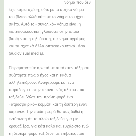
νόημα που δεν
έχει καμία σχέση, ούτε με το αρχικό νόημα
του βίντεο αλλά ούτε με το νόημα του ήχου
σκέτο. Αυτό το «συνολικό» νόημα είναι η
«οπτικοακουστική γλώσσα» στην οποία
βασίζονται η τηλεόραση, ο κινηματογράφος
και τα σχετικά άλλα οπτικοακουστικά μέσα
(
audiovisual
media
).
Πειραματιστείτε αρκετά με αυτό στην τάξη και
συζητήστε πως ο ήχος και η εικόνα
αλληλεπιδρούν. Αναφέρουμε και ένα
παράδειγμα: στην εικόνα ενός πλοίου που
ταξιδεύει βάλτε την πρώτη φορά ένα
«ατμοσφαιρικό» κομμάτι και τη δεύτερη έναν
«αμανέ». Την πρώτη φορά θα σας δοθεί η
εντύπωση ότι το πλοίο ταξιδεύει για μια
κρουαζιέρα, για κάτι καλό και ευχάριστο ενώ
τη δεύτερη φορά ταξιδεύει με επιβάτες που