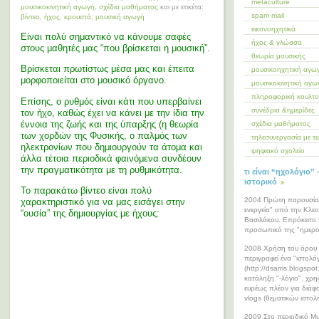
metaculture
μουσικοκινητική αγωγή
,
σχέδια μαθήματος
και με ετικέτα:
spam mail
βίντεο
,
ήχος
,
κρουστά
,
μουσική αγωγή
εικονοηχητικά
Είναι πολύ σημαντικό να κάνουμε σαφές
ήχος & γλώσσα
στους μαθητές μας “που βρίσκεται η μουσική”.
θεωρία μουσικής
Βρίσκεται πρωτίστως μέσα μας και έπειτα
μουσικοηχητική αγω
μορφοποιείται στο μουσικό όργανο.
μουσικοκινητική αγω
πληροφορική κουλτ
Επίσης, ο ρυθμός είναι κάτι που υπερβαίνει
συνέδρια &ημερίδες
τον ήχο, καθώς έχει να κάνει με την ίδια την
έννοια της ζωής και της ύπαρξης (η θεωρία
σχέδια μαθήματος
των χορδών της Φυσικής, ο παλμός των
τηλεσυνεργασία με τ
ηλεκτρονίων που δημιουργούν τα άτομα και
ψηφιακό σχολείο
άλλα τέτοια περιοδικά φαινόμενα συνδέουν
την πραγματικότητα με τη ρυθμικότητα.
τι είναι “ηχολόγιο” 
ιστορικό
Το παρακάτω βίντεο είναι πολύ
2004 Πρώτη παρουσία 
χαρακτηριστικό για να μας εισάγει στην
ενεργεία" από την Κλε
“ουσία” της δημιουργίας με ήχους:
Βασιλάκου. Επρόκειτο 
προσωπικό της "ημερο
2008 Χρήση του όρου 
περιγραφεί ένα "ιστολό
(http://dsarris.blogspo
κατάληξη "-λόγιο". χρη
ευρέως πλέον για διάφ
vlogs (θεματικών ιστολ
2009 Στο περιοδικό M