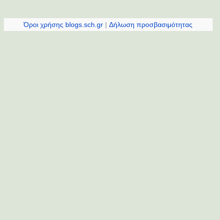
Όροι χρήσης blogs.sch.gr
|
Δήλωση προσβασιμότητας