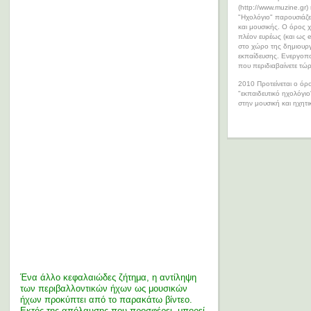
(http://www.muzine.gr)
"Ηχολόγιο" παρουσιάζε
και μουσικής. Ο όρος χ
πλέον ευρέως (και ως 
στο χώρο της δημιουργ
εκπαίδευσης. Ενεργοποι
που περιδιαβαίνετε τώ
2010 Προτείνεται ο όρ
"εκπαιδευτικό ηχολόγι
στην μουσική και ηχητι
–
–
–
Ένα άλλο κεφαλαιώδες ζήτημα, η αντίληψη
των περιβαλλοντικών ήχων ως μουσικών
ήχων προκύπτει από το παρακάτω βίντεο.
Εκτός της απόλαυσης που προσφέρει, μπορεί