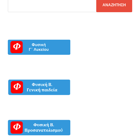
.
.
.