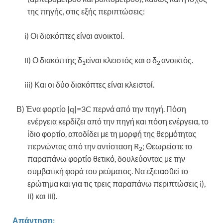
της πηγής, στις εξής περιπτώσεις:
i)
Οι διακόπτες είναι ανοικτοί.
ii) Ο διακόπτης δ
είναι κλειστός και ο δ
ανοικτός.
1
2
iii) Και οι δύο διακόπτες είναι κλειστοί.
Β) Ένα φορτίο |q|=3C περνά από την πηγή. Πόση
ενέργεια κερδίζει από την πηγή και πόση ενέργεια, το
ίδιο φορτίο, αποδίδει με τη μορφή της θερμότητας
περνώντας από την αντίσταση R
; Θεωρείστε το
2
παραπάνω φορτίο θετικό, δουλεύοντας με την
συμβατική φορά του ρεύματος. Να εξετασθεί το
ερώτημα και για τις τρεις παραπάνω περιπτώσεις i),
ii) και iii).
Απάντηση: