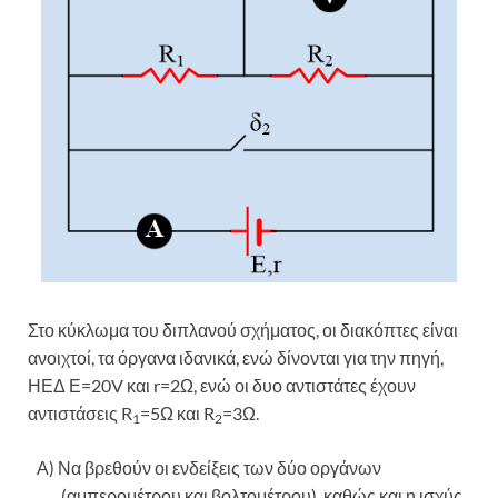
Στο κύκλωμα του διπλανού σχήματος, οι διακόπτες είναι
ανοιχτοί,
τα όργανα ιδανικά, ενώ δίνονται για την πηγή,
ΗΕΔ Ε=20V και r=2Ω, ενώ οι δυο αντιστάτες έχουν
αντιστάσεις R
=5Ω και R
=3Ω.
1
2
Α) Να βρεθούν οι ενδείξεις των δύο οργάνων
(αμπερομέτρου και βολτομέτρου), καθώς και η ισχύς