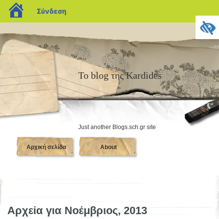
blogs.sch.gr
Σύνδεση
Το blog της Kardides
Just another Blogs.sch.gr site
Αρχική σελίδα
About
Αρχεία για Νοέμβριος, 2013