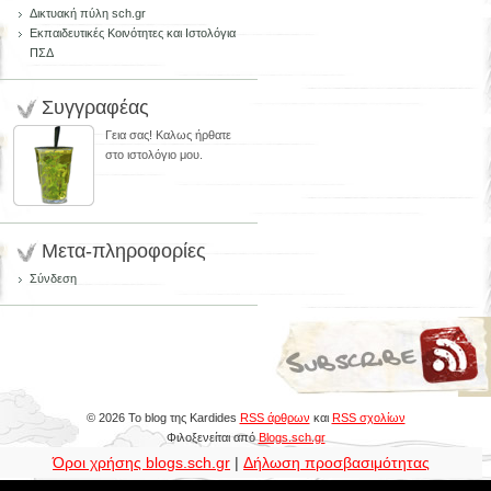
Δικτυακή πύλη sch.gr
Εκπαιδευτικές Κοινότητες και Ιστολόγια
ΠΣΔ
Συγγραφέας
Γεια σας! Καλως ήρθατε
στο ιστολόγιο μου.
Μετα-πληροφορίες
Σύνδεση
© 2026 Το blog της Kardides
RSS άρθρων
και
RSS σχολίων
Φιλοξενείται από
Blogs.sch.gr
Όροι χρήσης blogs.sch.gr
|
Δήλωση προσβασιμότητας