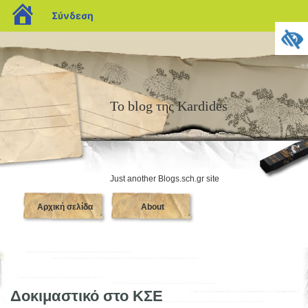
blogs.sch.gr
Σύνδεση
Το blog της Kardides
Just another Blogs.sch.gr site
Αρχική σελίδα
About
Δοκιμαστικό στο ΚΣΕ