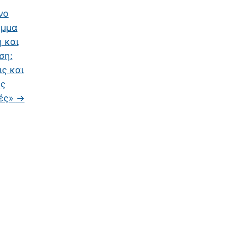
νο
αμμα
 και
ση:
ς και
ές
κές»
→