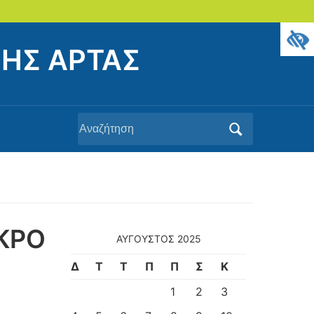
ΗΣ ΑΡΤΑΣ
Αναζήτηση
για:
ΚΡΟ
ΑΎΓΟΥΣΤΟΣ 2025
Δ
Τ
Τ
Π
Π
Σ
Κ
1
2
3