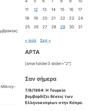
4
5
6
7
8
9
10
11
12
13
14
15
16
17
18
19
20
21
22
23
24
25
26
27
28
29
30
31
Αμβρακίας
« Ιούλ
Σεπ »
ΑΡΤΑ
[smartslider3 slider=”2″]
Σαν σήμερα
-Mikroy-
7/8/1964: Η Τουρκία
βομβαρδίζει θέσεις των
Ελληνοκυπρίων στην Κύπρο.