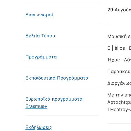
29 Αυγούσ
Διαγωνισμοί
Δελτία Τύπου
Μουσική ε
E | àllos
Προγράμματα
Ήχος : Λό
Παρασκευή
Εκπαιδευτικά Προγράμματα
Διοργάνω
Με την υπ
Ευρωπαϊκά προγράμματα
Άρταςhttps
Erasmus+
THeatroy-
Εκδηλώσεις