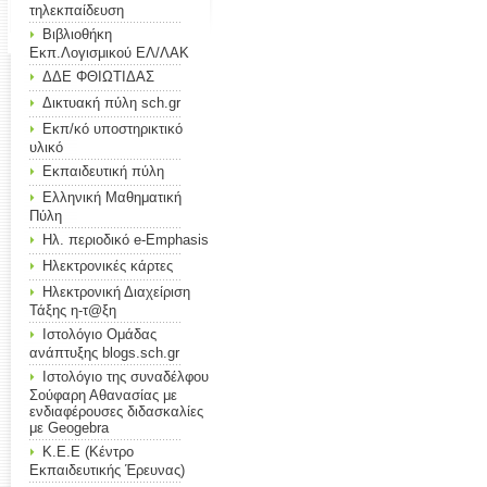
τηλεκπαίδευση
Βιβλιοθήκη
Εκπ.Λογισμικού ΕΛ/ΛΑΚ
ΔΔΕ ΦΘΙΩΤΙΔΑΣ
Δικτυακή πύλη sch.gr
Εκπ/κό υποστηρικτικό
υλικό
Εκπαιδευτική πύλη
Ελληνική Μαθηματική
Πύλη
Ηλ. περιοδικό e-Emphasis
Ηλεκτρονικές κάρτες
Ηλεκτρονική Διαχείριση
Τάξης η-τ@ξη
Ιστολόγιο Ομάδας
ανάπτυξης blogs.sch.gr
Ιστολόγιο της συναδέλφου
Σούφαρη Αθανασίας με
ενδιαφέρουσες διδασκαλίες
με Geogebra
Κ.Ε.Ε (Κέντρο
Εκπαιδευτικής Έρευνας)