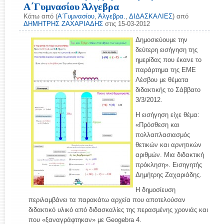
Α΄Γυμνασίου Άλγεβρα
Κάτω από (
Α΄Γυμνασίου
,
Άλγεβρα.
,
ΔΙΔΑΣΚΑΛΙΕΣ
) από
ΔΗΜΗΤΡΗΣ ΖΑΧΑΡΙΑΔΗΣ
στις 15-03-2012
Δημοσιεύουμε την
δεύτερη εισήγηση της
ημερίδας που έκανε το
παράρτημα της ΕΜΕ
Λέσβου με θέματα
διδακτικής το Σάββατο
3/3/2012.
Η εισήγηση είχε θέμα:
«Πρόσθεση και
πολλαπλασιασμός
θετικών και αρνητικών
αριθμών. Μια διδακτική
πρόκληση». Εισηγητής
Δημήτρης Ζαχαριάδης.
Η δημοσίευση
περιλαμβάνει τα παρακάτω αρχεία που αποτελούσαν
διδακτικό υλικό από διδασκαλίες της περασμένης χρονιάς και
που «ξαναγράφτηκαν» με Geogebra 4.