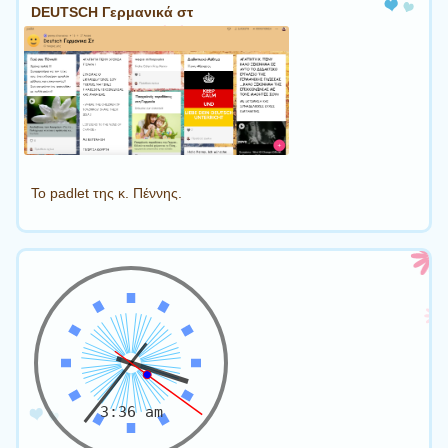
DEUTSCH Γερμανικά στ
Το padlet της κ. Πέννης.