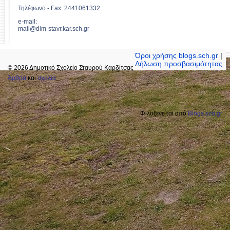
Τηλέφωνο - Fax: 2441061332
e-mail:
mail@dim-stavr.kar.sch.gr
Όροι χρήσης blogs.sch.gr
|
Δήλωση προσβασιμότητας
© 2026 Δημοτικό Σχολείο Σταυρού Καρδίτσας
Άρθρα
και
σχόλια
Φιλοξενείται από
Blogs.sch.gr