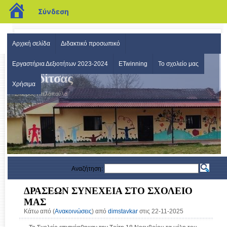
blogs.sch.gr
Σύνδεση
Αρχική σελίδα
Διδακτικό προσωπικό
Δημοτικό Σχολείο Σταυρού
Εργαστήρια Δεξιοτήτων 2023-2024
ETwinning
Το σχολείο μας
Καρδίτσας
Χρήσιμα
Σταυρός-Πτελοπούλα
Αναζήτηση:
ΔΡΑΣΕΩΝ ΣΥΝΕΧΕΙΑ ΣΤΟ ΣΧΟΛΕΙΟ
ΜΑΣ
Κάτω από (
Ανακοινώσεις
) από
dimstavkar
στις 22-11-2025