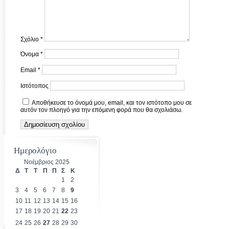
Σχόλιο
*
Όνομα
*
Email
*
Ιστότοπος
Αποθήκευσε το όνομά μου, email, και τον ιστότοπο μου σε
αυτόν τον πλοηγό για την επόμενη φορά που θα σχολιάσω.
Ημερολόγιο
Νοέμβριος 2025
Δ
Τ
Τ
Π
Π
Σ
Κ
1
2
3
4
5
6
7
8
9
10
11
12
13
14
15
16
17
18
19
20
21
22
23
24
25
26
27
28
29
30