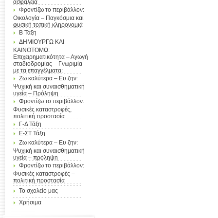
ασφάλεια
Φροντίζω το περιβάλλον:
Οικολογία – Παγκόσμια και
φυσική τοπική κληρονομιά
Β Τάξη
ΔΗΜΙΟΥΡΓΩ ΚΑΙ
ΚΑΙΝΟΤΟΜΩ:
Επιχειρηματικότητα – Αγωγή
σταδιοδρομίας – Γνωριμία
με τα επαγγέλματα:
Ζω καλύτερα – Ευ ζην:
Ψυχική και συναισθηματική
υγεία – Πρόληψη
Φροντίζω το περιβάλλον:
Φυσικές καταστροφές,
πολιτική προστασία
Γ-Δ Τάξη
Ε-ΣΤ Τάξη
Ζω καλύτερα – Ευ ζην:
Ψυχική και συναισθηματική
υγεία – πρόληψη
Φροντίζω το περιβάλλον:
Φυσικές καταστροφές –
πολιτική προστασία
Το σχολείο μας
Χρήσιμα