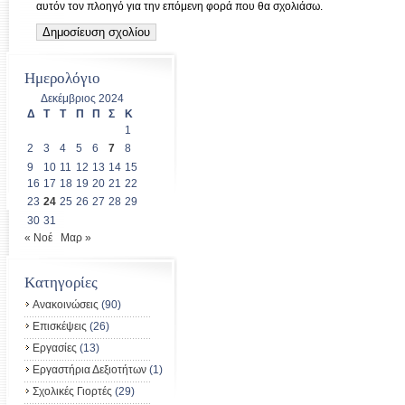
αυτόν τον πλοηγό για την επόμενη φορά που θα σχολιάσω.
Ημερολόγιο
Δεκέμβριος 2024
Δ
Τ
Τ
Π
Π
Σ
Κ
1
2
3
4
5
6
7
8
9
10
11
12
13
14
15
16
17
18
19
20
21
22
23
24
25
26
27
28
29
30
31
« Νοέ
Μαρ »
Kατηγορίες
Ανακοινώσεις
(90)
Επισκέψεις
(26)
Εργασίες
(13)
Εργαστήρια Δεξιοτήτων
(1)
Σχολικές Γιορτές
(29)