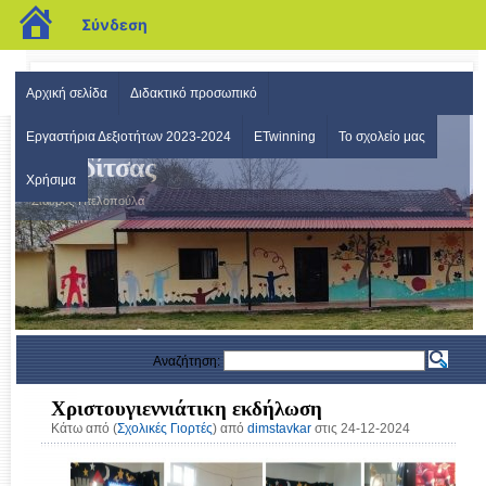
blogs.sch.gr
Σύνδεση
Αρχική σελίδα
Διδακτικό προσωπικό
Δημοτικό Σχολείο Σταυρού
Εργαστήρια Δεξιοτήτων 2023-2024
ETwinning
Το σχολείο μας
Καρδίτσας
Χρήσιμα
Σταυρός-Πτελοπούλα
Αναζήτηση:
Χριστουγιεννιάτικη εκδήλωση
Κάτω από (
Σχολικές Γιορτές
) από
dimstavkar
στις 24-12-2024