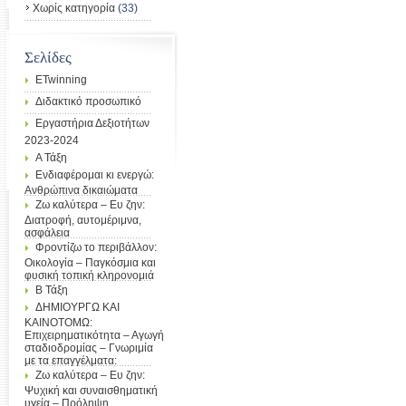
Χωρίς κατηγορία
(33)
Σελίδες
ETwinning
Διδακτικό προσωπικό
Εργαστήρια Δεξιοτήτων
2023-2024
Α Τάξη
Ενδιαφέρομαι κι ενεργώ:
Ανθρώπινα δικαιώματα
Ζω καλύτερα – Ευ ζην:
Διατροφή, αυτομέριμνα,
ασφάλεια
Φροντίζω το περιβάλλον:
Οικολογία – Παγκόσμια και
φυσική τοπική κληρονομιά
Β Τάξη
ΔΗΜΙΟΥΡΓΩ ΚΑΙ
ΚΑΙΝΟΤΟΜΩ:
Επιχειρηματικότητα – Αγωγή
σταδιοδρομίας – Γνωριμία
με τα επαγγέλματα:
Ζω καλύτερα – Ευ ζην:
Ψυχική και συναισθηματική
υγεία – Πρόληψη