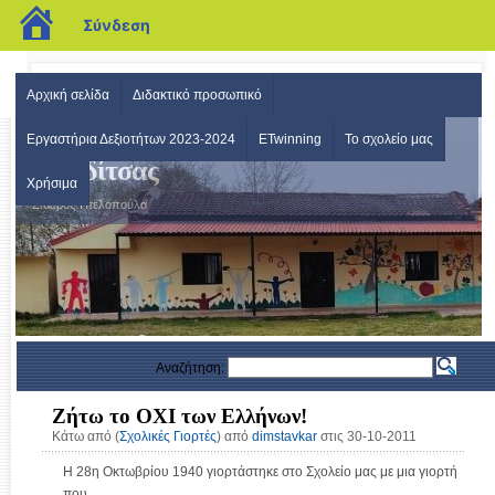
blogs.sch.gr
Σύνδεση
Αρχική σελίδα
Διδακτικό προσωπικό
Δημοτικό Σχολείο Σταυρού
Εργαστήρια Δεξιοτήτων 2023-2024
ETwinning
Το σχολείο μας
Καρδίτσας
Χρήσιμα
Σταυρός-Πτελοπούλα
Αναζήτηση:
Ζήτω το ΟΧΙ των Ελλήνων!
Κάτω από (
Σχολικές Γιορτές
) από
dimstavkar
στις 30-10-2011
Η 28η Οκτωβρίου 1940 γιορτάστηκε στο Σχολείο μας με μια γιορτή
που