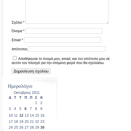
Σχόλιο
*
Όνομα
*
Email
*
Ιστότοπος
Αποθήκευσε το όνομά μου, email, και τον ιστότοπο μου σε
αυτόν τον πλοηγό για την επόμενη φορά που θα σχολιάσω.
Ημερολόγιο
Οκτώβριος 2011
Δ
Τ
Τ
Π
Π
Σ
Κ
1
2
3
4
5
6
7
8
9
10
11
12
13
14
15
16
17
18
19
20
21
22
23
24
25
26
27
28
29
30