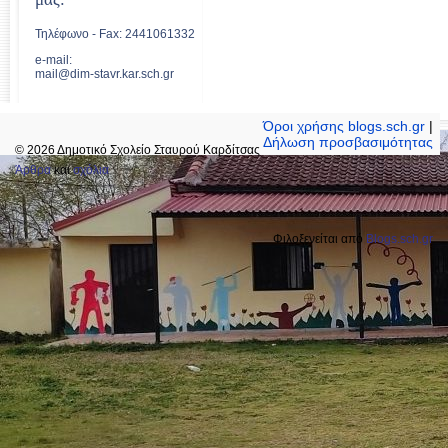
Τηλέφωνο - Fax: 2441061332
e-mail:
mail@dim-stavr.kar.sch.gr
Όροι χρήσης blogs.sch.gr
|
Δήλωση προσβασιμότητας
© 2026 Δημοτικό Σχολείο Σταυρού Καρδίτσας
Άρθρα
και
σχόλια
Φιλοξενείται από
Blogs.sch.gr