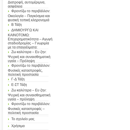
Διατροφή, αυτομέριμνα,
ασφάλεια
Φροντίζω το περιβάλλον:
Οικολογία – Παγκόσμια και
φυσική τοπική κληρονομιά
Β Τάξη
ΔΗΜΙΟΥΡΓΩ ΚΑΙ
ΚΑΙΝΟΤΟΜΩ:
Επιχειρηματικότητα – Αγωγή
σταδιοδρομίας – Γνωριμία
με τα επαγγέλματα:
Ζω καλύτερα – Ευ ζην:
Ψυχική και συναισθηματική
υγεία – Πρόληψη
Φροντίζω το περιβάλλον:
Φυσικές καταστροφές,
πολιτική προστασία
Γ-Δ Τάξη
Ε-ΣΤ Τάξη
Ζω καλύτερα – Ευ ζην:
Ψυχική και συναισθηματική
υγεία – πρόληψη
Φροντίζω το περιβάλλον:
Φυσικές καταστροφές –
πολιτική προστασία
Το σχολείο μας
Χρήσιμα