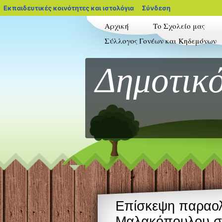
blogs.sch.gr
Εκπαιδευτικές κοινότητες και ιστολόγια
Σύνδεση
Αρχική
Το Σχολείο μας
Σύλλογος Γονέων και Κηδεμόνων
Δημοτικό
Επίσκεψη παραολυ
Μαλακόπουλου στ