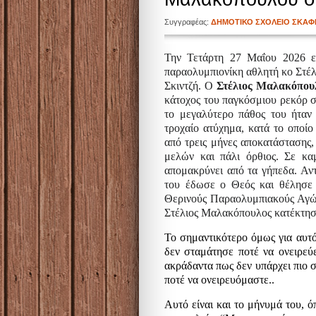
Συγγραφέας:
ΔΗΜΟΤΙΚΟ ΣΧΟΛΕΙΟ ΣΚΑΦ
Την Τετάρτη 27 Μαΐου 2026 εί
παραολυμπιονίκη αθλητή κο Στέ
Σκιντζή.
Ο
Στέλιος Μαλακόπου
κάτοχος του παγκόσμιου ρεκόρ σ
το μεγαλύτερο πάθος του ήταν
τροχαίο ατύχημα, κατά το οποί
από τρεις μήνες αποκατάστασης,
μελών και πάλι όρθιος. Σε κα
απομακρύνει από τα γήπεδα. Αν
του έδωσε ο Θεός και θέλησε ν
Θερινούς Παραολυμπιακούς Αγών
Στέλιος Μαλακόπουλος κατέκτησε
Το σημαντικότερο όμως για αυτόν
δεν σταμάτησε ποτέ να ονειρεύε
ακράδαντα πως δεν υπάρχει πιο 
ποτέ να ονειρευόμαστε..
Αυτό είναι και το μήνυμά του, όπ