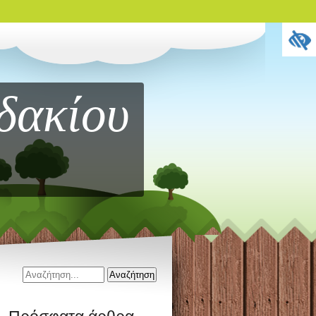
δακίου