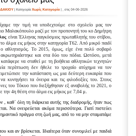
ΙΔΑΚΙΟΥ
| Κατηγορία
Χωρίς Κατηγορία
| , στις 04-06-2026
χαμε την τιμή να υποδεχτούμε στο σχολείο μας τον
λιο Μαλακόπουλο μαζί με τον προπονητή του κο Δημήτρη
λος
είναι Έλληνας παγκόσμιος πρωταθλητής του στίβου,
το άλμα εις μήκος στην κατηγορία Τ62.
Από μικρό παιδί
 ο αθλητισμός. Το 2015, όμως, είχε ένα πολύ σοβαρό
ο ακρωτηριάστηκε και στα δύο του πόδια. Ωστόσο, μετά
 κατάφερε να σταθεί με τη βοήθεια αθλητικών τεχνητών
μία περίπτωση δεν ήθελε το τροχαίο ατύχημα να τον
τιμετώπισε την κατάσταση ως μια δεύτερη ευκαιρία που
α κυνηγήσει τα όνειρα και τις φιλοδοξίες του. Στους
ες του Τόκυο που διεξήχθησαν εξ αναβολής το 2021, ο
 την 4η θέση στο άλμα εις μήκος με 7,04 μ.
 , καθ΄ όλη τη διάρκεια αυτής της διαδρομής, ήταν πως
ται. Να ονειρεύεται ακόμα περισσότερα. Γιατί πιστεύει
σημαντικό πράγμα στη ζωή μας, από το να μην σταματάμε
ου και αν βρίσκεται. Ιδιαίτερα όταν συνομιλεί με παιδιά