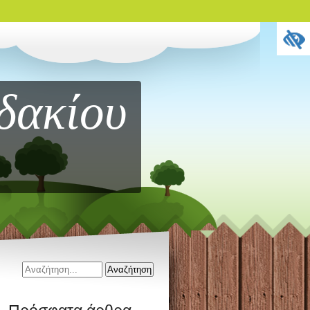
δακίου