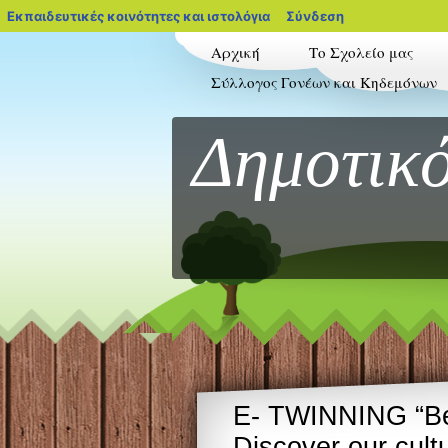
blogs.sch.gr
Εκπαιδευτικές κοινότητες και ιστολόγια
Σύνδεση
Αρχική
Το Σχολείο μας
Σύλλογος Γονέων και Κηδεμόνων
Δημοτικό
E- TWINNING “Be
Discover our cultu