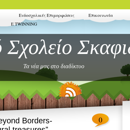
Ενδοσχολικές Επιμορφώσεις
Επικοινωνία
E TWINNING
 Σχολείο Σκαφι
Τα νέα μας στο διαδίκτυο
0
yond Borders-
ral treasures”.