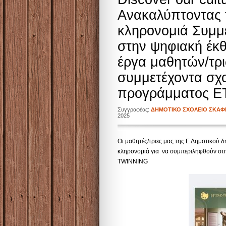
Ανακαλύπτοντας τ
κληρονομιά Συμμε
στην ψηφιακή έκ
έργα μαθητών/τρ
συμμετέχοντα σχο
προγράμματος 
Συγγραφέας:
ΔΗΜΟΤΙΚΟ ΣΧΟΛΕΙΟ ΣΚΑΦ
2025
Oι μαθητές/τριες μας της Ε Δημοτικού δ
κληρονομιά για να συμπεριληφθούν στ
TWINNING