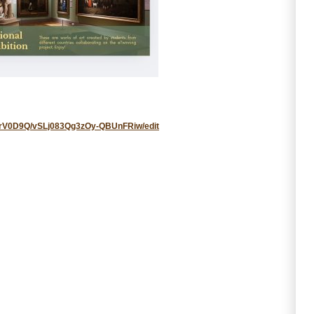
IrV0D9Q/vSLj083Qg3zOy-QBUnFRiw/edit