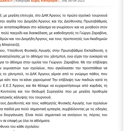
ΙΔΑΚΙΟΥ
| Κατηγορία
Χωρίς Κατηγορία
| , στις 06-04-2023
, με μεγάλη επιτυχία, στο ΔΑΚ Άργους το πρώτο σχολικό τουρνουά
 την αιγίδα του Διομήδη Άργους και της Διεύθυνσης Πρωτοβάθμιας
ών ανταποκρίθηκαν στο κάλεσμα να γνωρίσουν και να μυηθούν στον
πολύ παιχνίδι και διασκέδαση, με καθοδηγητές το Γιώργο Ζαραβίνα,
δρών και του Διομήδη Άργους, και τους προπονητές των Ακαδημιών
η Μπαλτατζή.
ιου, Υπεύθυνη Φυσικής Αγωγής στην Πρωτοβάθμια Εκπαίδευση, η
 ενασχόλησης με το άθλημα του χάντμπολ, ενώ είχαν την ευκαιρία να
για το άθλημα στην ομιλία του Γιώργου Ζαραβίνα.
Με την επίβλεψη
ν γυμναστών των σχολείων, που αγκάλιασαν την προσπάθεια να
ές το χάντμπολ, το ΔΑΚ Άργους γέμισε από το γνώριμο πάθος που
 με κάτι που τα κάνει χαρούμενα!
Την επίβλεψη των παιδιών κατά τη
ου Ε.Ε.Σ Άργους και θα θέλαμε να ευχαριστήσουμε από καρδιάς τη
 Κοντούλη και τον Θοδωρή Συρεγγέλα που με μεγάλη προθυμία
 ιατρικής κάλυψης του τουρνουά.
ους Διευθυντές και τους καθηγητές Φυσικής Αγωγής των σχολείων
α παιδιά μια πολύ σημαντική εμπειρία, συμβάλλοντας με τις οδηγίες
ια διοργάνωση. Είναι πολύ σημαντικό να ανοίγουν τις πόρτες του
υν σε επαφή με όλα τα αθλήματα.
ύθυνοι του κάθε σχολείου: