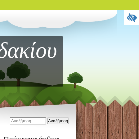
δακίου