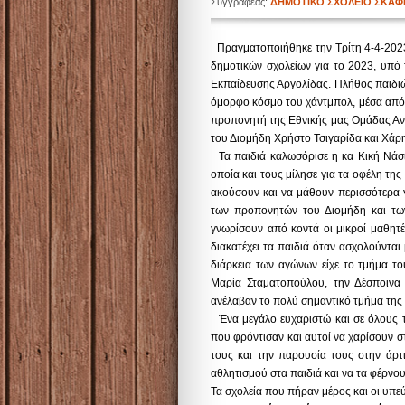
Συγγραφέας:
ΔΗΜΟΤΙΚΟ ΣΧΟΛΕΙΟ ΣΚΑΦ
Πραγματοποιήθηκε την Τρίτη 4-4-2023
δημοτικών σχολείων για το 2023, υπό
Εκπαίδευσης Αργολίδας.
Πλήθος παιδι
όμορφο κόσμο του χάντμπολ, μέσα από 
προπονητή της Εθνικής μας Ομάδας Αν
του Διομήδη Χρήστο Τσιγαρίδα και Χάρ
Τα παιδιά καλωσόρισε η κα Κική Νάσ
οποία και τους μίλησε για τα οφέλη της
ακούσουν και να μάθουν περισσότερα 
των προπονητών του Διομήδη και τω
γνωρίσουν από κοντά οι μικροί μαθητ
διακατέχει τα παιδιά όταν ασχολούνται
διάρκεια των αγώνων είχε το τμήμα τ
Μαρία Σταματοπούλου, την Δέσποινα
ανέλαβαν το πολύ σημαντικό τμήμα της
Ένα μεγάλο ευχαριστώ και σε όλους τ
που φρόντισαν και αυτοί να χαρίσουν στ
τους και την παρουσία τους στην άρτ
αθλητισμού στα παιδιά και να τα φέρνο
Τα σχολεία που πήραν μέρος και οι υπε