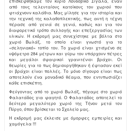
επισκεφθήκαμε τον κύριο Λουδοβίκο Σιγάλα, έναν
από τους τελευταίους κατοίκους του χωριού που
φτιάχνουν καλάθια. Μας μίλησε για την ιστορία και
την τεχνική της καλαθοπλεκτικής, πως αυτή η τέχνη
πέρασε από γενιά σε γενιά, καθώς και για τον
διαφορετικό τρόπο συλλογής και επεξεργασίας των
υλικών. Η εκδρομή μας συνεχίστηκε με βόλτα στο
χωριό Βωλάξ, το οποίο είναι γνωστό για το
«σεληνιακό» τοπίο του. Το χωριό είναι χτισμένο σε
υψόμετρο 284 μέτρων και γύρω του υπάρχουν πέτρες
και μεγάλοι σφαιρικοί γρανιτένιοι βράχοι. Οι
θεωρίες για το πως δημιουργήθηκαν ή έφτασαν εκεί
οι βράχοι είναι πολλές. Το μόνο σίγουρο είναι πως
αποτελούν ένα μοναδικό θέαμα, που εντυπωσιάζει
κάθε επισκέπτη.
Φεύγοντας από το χωριό Βωλάξ, πήγαμε στο χωριό
Φαλατάδος για φαγητό. Ο Φαλατάδος αποτελεί το
δεύτερο μεγαλύτερο χωριό της Τήνου μετά τον
Πύργο, όπου βρίσκεται το Σχολείο μας.
Η εκδρομή μας έκλεισε με όμορφες εμπειρίες και
χαμόγελα !!!