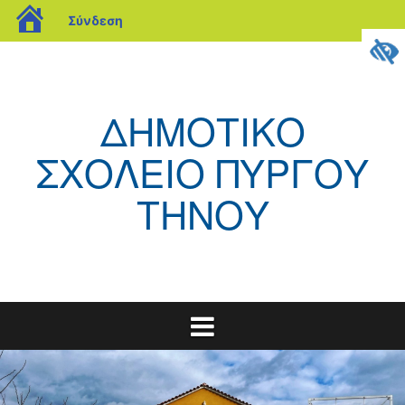
blogs.sch.gr
Σύνδεση
Μετάβαση
σε
περιεχόμενο
ΔΗΜΟΤΙΚΟ
ΣΧΟΛΕΙΟ ΠΥΡΓΟΥ
ΤΗΝΟΥ