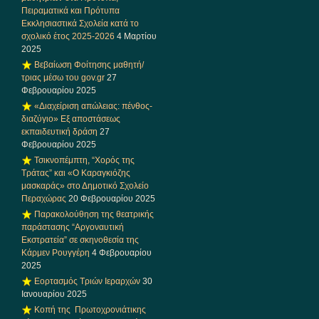
Πειραματικά και Πρότυπα
Εκκλησιαστικά Σχολεία κατά το
σχολικό έτος 2025-2026
4 Μαρτίου
2025
Βεβαίωση Φοίτησης μαθητή/
τριας μέσω του gov.gr
27
Φεβρουαρίου 2025
«Διαχείριση απώλειας: πένθος-
διαζύγιο» Eξ αποστάσεως
εκπαιδευτική δράση
27
Φεβρουαρίου 2025
Τσικνοπέμπτη, “Χορός της
Τράτας” και «Ο Καραγκιόζης
μασκαράς» στο Δημοτικό Σχολείο
Περαχώρας
20 Φεβρουαρίου 2025
Παρακολούθηση της θεατρικής
παράστασης “Αργοναυτική
Εκστρατεία” σε σκηνοθεσία της
Κάρμεν Ρουγγέρη
4 Φεβρουαρίου
2025
Εορτασμός Τριών Ιεραρχών
30
Ιανουαρίου 2025
Κοπή της Πρωτοχρονιάτικης