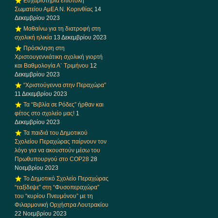
Ευχαριστήρια επιστολή
Σωματείου ΑμΕΑ Ν. Κορινθίας
14
Δεκεμβρίου 2023
Μαθαίνω για τη διατροφή στη
σχολική ηλικία
13 Δεκεμβρίου 2023
Πρόσκληση στη
Χριστουγεννιάτικη σχολική γιορτή
και Βαθμολογία Α΄ Τριμήνου
12
Δεκεμβρίου 2023
“Χριστούγεννα στην Περαχώρα”
11 Δεκεμβρίου 2023
Τα “Βιβλία σε Ρόδες” ήρθαν και
φέτος στο σχολείο μας!
1
Δεκεμβρίου 2023
Τα παιδιά του Δημοτικού
Σχολείου Περαχώρας παίρνουν τον
λόγο για να ακουστούν μέσω του
Πρωθυπουργού στο COP28
28
Νοεμβρίου 2023
Το Δημοτικό Σχολείο Περαχώρας
“ταξίδεψε” στη “Φυσοπεραχώρα”
του “κυρίου Πνευμόνου” με τη
Φιλαρμονική Ορχήστρα Λουτρακίου
22 Νοεμβρίου 2023