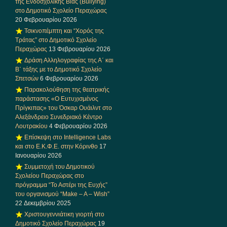
της Ενδοσχολικής Βίας (Bullying)
στο Δημοτικό Σχολείο Περαχώρας
20 Φεβρουαρίου 2026
Τσικνοπέμπτη και “Χορός της
Τράτας” στο Δημοτικό Σχολείο
Περαχώρας
13 Φεβρουαρίου 2026
Δράση Αλληλογραφίας της Α΄ και
Β΄ τάξης με το Δημοτικό Σχολείο
Σπετσών
6 Φεβρουαρίου 2026
Παρακολούθηση της θεατρικής
παράστασης «Ο Ευτυχισμένος
Πρίγκιπας» του Όσκαρ Ουάιλντ στο
Αλεξάνδρειο Συνεδριακό Κέντρο
Λουτρακίου
4 Φεβρουαρίου 2026
Επίσκεψη στο Intelligence Labs
και στο Ε.Κ.Φ.Ε. στην Κόρινθο
17
Ιανουαρίου 2026
Συμμετοχή του Δημοτικού
Σχολείου Περαχώρας στο
πρόγραμμα “Το Αστέρι της Ευχής”
του οργανισμού “Make – A – Wish”
22 Δεκεμβρίου 2025
Χριστουγεννιάτικη γιορτή στο
Δημοτικό Σχολείο Περαχώρας
19