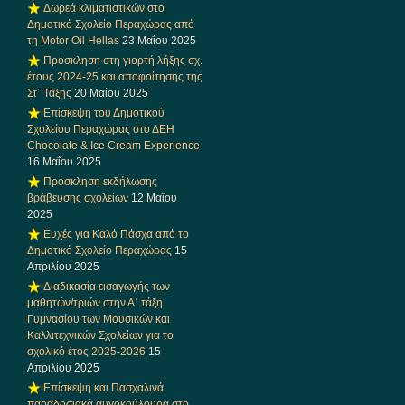
Δωρεά κλιματιστικών στο
Δημοτικό Σχολείο Περαχώρας από
τη Motor Oil Hellas
23 Μαΐου 2025
Πρόσκληση στη γιορτή λήξης σχ.
έτους 2024-25 και αποφοίτησης της
Στ΄ Τάξης
20 Μαΐου 2025
Επίσκεψη του Δημοτικού
Σχολείου Περαχώρας στο ΔΕΗ
Chocolate & Ice Cream Experience
16 Μαΐου 2025
Πρόσκληση εκδήλωσης
βράβευσης σχολείων
12 Μαΐου
2025
Ευχές για Καλό Πάσχα από το
Δημοτικό Σχολείο Περαχώρας
15
Απριλίου 2025
Διαδικασία εισαγωγής των
μαθητών/τριών στην Α΄ τάξη
Γυμνασίου των Μουσικών και
Καλλιτεχνικών Σχολείων για το
σχολικό έτος 2025-2026
15
Απριλίου 2025
Επίσκεψη και Πασχαλινά
παραδοσιακά αυγοκούλουρα στο