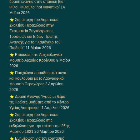
δράση ενάντια στην οπαδική βία:
Φίλοι, Φίλαθλοι not Φανατικοί
14
Μαΐου 2026
Συμμετοχή του Δημοτικού
Σχολείου Περαχώρας στην
Εκστρατεία Συγκέντρωσης
Τροφίμων και Ειδών Πρώτης
Ανάγκης για το ‘’Χαμόγελο του
Παιδιού’’
11 Μαΐου 2026
Επίσκεψη στο Αρχαιολογικό
Μουσείο Αρχαίας Κορίνθου
9 Μαΐου
2026
Πασχαλινά παραδοσιακά αυγά
και κουλούρια με το Λαογραφικό
Μουσείο Περαχώρας
3 Απριλίου
2026
Δράση Αγωγής Υγείας με θέμα
τις Πρώτες Βοήθειες από το Κέντρο
Υγείας Λουτρακίου
1 Απριλίου 2026
Συμμετοχή του Δημοτικού
Σχολείου Περαχώρας στις
εκδηλώσεις για την επέτειο της 25ης
Μαρτίου 1821
26 Μαρτίου 2026
Ενημέρωση για τον εορτασμό