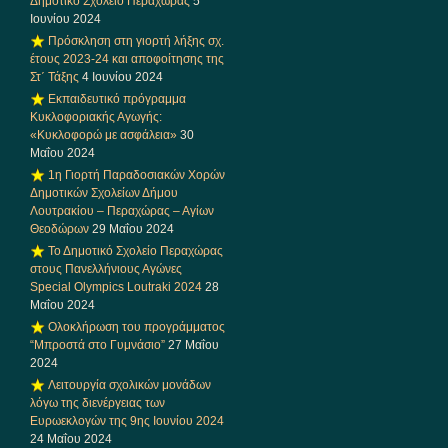
Δημοτικό Σχολείο Περαχώρας
5
Ιουνίου 2024
Πρόσκληση στη γιορτή λήξης σχ.
έτους 2023-24 και αποφοίτησης της
Στ΄ Τάξης
4 Ιουνίου 2024
Εκπαιδευτικό πρόγραμμα
Κυκλοφοριακής Αγωγής:
«Κυκλοφορώ με ασφάλεια»
30
Μαΐου 2024
1η Γιορτή Παραδοσιακών Χορών
Δημοτικών Σχολείων Δήμου
Λουτρακίου – Περαχώρας – Αγίων
Θεοδώρων
29 Μαΐου 2024
Το Δημοτικό Σχολείο Περαχώρας
στους Πανελλήνιους Αγώνες
Special Olympics Loutraki 2024
28
Μαΐου 2024
Ολοκλήρωση του προγράμματος
“Μπροστά στο Γυμνάσιο”
27 Μαΐου
2024
Λειτουργία σχολικών μονάδων
λόγω της διενέργειας των
Ευρωεκλογών της 9ης Ιουνίου 2024
24 Μαΐου 2024