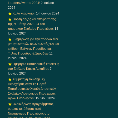
Leaders Awards 2024!
2 Ιουλίου
2024
Καλό καλοκαίρι!
14 Ιουνίου 2024
Γιορτή Λήξης και αποφοίτησης
της Στ΄ Τάξης 2023-24 του
Δημοτικού Σχολείου Περαχώρας
14
Ιουνίου 2024
Ενημέρωση για την πρόοδο των
μαθητών/τριών όλων των τάξεων και
επίδοση Ελέγχων Προόδου και
Τίτλων Προόδου & Σπουδών
11
Ιουνίου 2024
Ημερήσια εκπαιδευτική επίσκεψη
στο Σπήλαιο Κάψια Αρκαδίας
7
Ιουνίου 2024
Συμμετοχή του Δημ. Σχ.
Περαχώρας στην 1η Γιορτή
Παραδοσιακών Χορών Δημοτικών
Σχολείων Λουτρακίου Περαχώρας
Αγίων Θεοδώρων
6 Ιουνίου 2024
Ολοκλήρωση προγράμματος
ομαλής μετάβασης από
Νηπιαγωγείο Περαχώρας στο