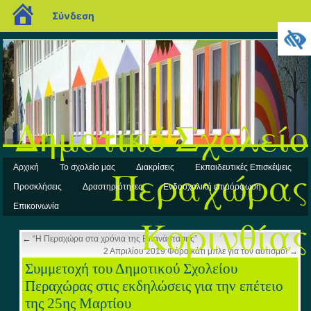
blogs.sch.gr
Σύνδεση
Δημοτικό Σχολείο
Περαχώρας
Αρχική
Το σχολείο μας
Διακρίσεις
Εκπαιδευτικές Επισκέψεις
Προσκλήσεις
Δραστηριότητες
Ενδοσχολική επιμόρφωση
Επικοινωνία
Κορινθίας
←
“Η Περαχώρα στα χρόνια της Επανάστασης”
2 Απριλίου 2019 Φόρα κάτι μπλε για τον αυτισμό!
→
Συμμετοχή του Δημοτικού Σχολείου
Περαχώρας στις εκδηλώσεις για την επέτειο
της 25ης Μαρτίου