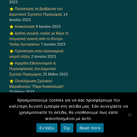
2023
Πρόσκληση σε βράβευση του
Δημοτικού Σχολείου Περαχώρας
14
Ιουνίου 2023
Ανακοίνωση
9 Ιουνίου 2023
Δράση αγωγής υγείας με θέμα τη
στοματική υγιεινή από το Κέντρο
Υγείας Λουτρακίου
7 Ιουνίου 2023
Πρόσκληση στην καλοκαιρινή
γιορτή λήξης
2 Ιουνίου 2023
Ημερίδα Εθελοντισμού &
Πυρασφάλειας στο Δημοτικό
Σχολείο Περαχώρας
25 Μαΐου 2023
Ολοκλήρωση Σχολικού
Μαραθωνίου “Πάμε Ανακύκλωση”
25 Μαΐου 2023
Συγχαρητήρια επιστολή
Χρησιμοποιούμε cookies για να σας προσφέρουμε την
Συμβούλου Εκπαίδευσης ΠΕ70 1ης
καλύτερη δυνατή εμπειρία στη σελίδα μας. Εάν συνεχίσετε να
Εκπ/κής Περιφέρειας Α/θμιας
χρησιμοποιείτε τη σελίδα, θα υποθέσουμε πως είστε
Κορινθίας κας Γκιόκα Αναστασίας
ικανοποιημένοι με αυτό.
25 Μαΐου 2023
Εντάξει
Όχι
Read more
Επίσκεψη της συγγραφέα
Μαρίας Παπανικολάου στο