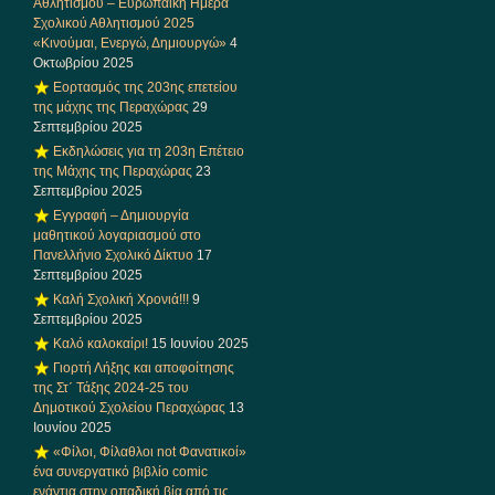
Αθλητισμού – Ευρωπαϊκή Ημέρα
Σχολικού Αθλητισμού 2025
«Κινούμαι, Ενεργώ, Δημιουργώ»
4
Οκτωβρίου 2025
Εορτασμός της 203ης επετείου
της μάχης της Περαχώρας
29
Σεπτεμβρίου 2025
Εκδηλώσεις για τη 203η Επέτειο
της Μάχης της Περαχώρας
23
Σεπτεμβρίου 2025
Εγγραφή – Δημιουργία
μαθητικού λογαριασμού στο
Πανελλήνιο Σχολικό Δίκτυο
17
Σεπτεμβρίου 2025
Καλή Σχολική Χρονιά!!!
9
Σεπτεμβρίου 2025
Καλό καλοκαίρι!
15 Ιουνίου 2025
Γιορτή Λήξης και αποφοίτησης
της Στ΄ Τάξης 2024-25 του
Δημοτικού Σχολείου Περαχώρας
13
Ιουνίου 2025
«Φίλοι, Φίλαθλοι not Φανατικοί»
ένα συνεργατικό βιβλίο comic
ενάντια στην οπαδική βία από τις