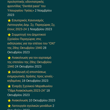
προληπτικής οδοντιατρικής
φροντίδας “Dentist pass” του
Υπουργείου Υγείας»
2 Νοεμβρίου
2023
Εσωτερικός Κανονισμός
Λειτουργίας Δημ. Σχ. Περαχώρας Σχ.
έτους 2023-24
1 Νοεμβρίου 2023
Συμμετοχή του Δημοτικού
Σχολείου Περαχώρας στις
εκδηλώσεις για την επέτειο του “ΟΧΙ”
της 28ης Οκτωβρίου 1940
28
Οκτωβρίου 2023
Ανακοίνωση για τον εορτασμό
της επετείου της 28ης Οκτωβρίου
1940
24 Οκτωβρίου 2023
Διεξαγωγή εξ αποστάσεως
ενημερωτικής δράσης προς γονείς-
κηδεμόνες
18 Οκτωβρίου 2023
Έναρξη Σχολικού Μαραθωνίου
“Πάμε Ανακύκλωση 2023-24”
18
Οκτωβρίου 2023
Ανακοίνωση
10 Οκτωβρίου 2023
Λειτουργία σχολικών μονάδων
2