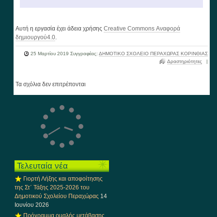
Αυτή η εργασία έχει άδεια χρήσης
Creative Commons Αναφορά
δημιουργού4.0
.
25 Μαρτίου 2019
Συγγραφέας:
ΔΗΜΟΤΙΚΟ ΣΧΟΛΕΙΟ ΠΕΡΑΧΩΡΑΣ ΚΟΡΙΝΘΙΑΣ
Δραστηριότητες
|
Τα σχόλια δεν επιτρέπονται
Τελευταία νέα
Γιορτή Λήξης και αποφοίτησης
της Στ΄ Τάξης 2025-2026 του
Δημοτικού Σχολείου Περαχώρας
14
Ιουνίου 2026
Πρόγραμμα ομαλής μετάβασης