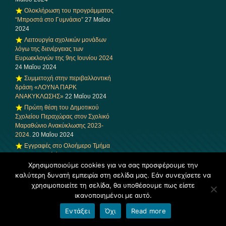
Ολοκλήρωση του προγράμματος
“Μπροστά στο Γυμνάσιο”
27 Μαΐου
2024
Λειτουργία σχολικών μονάδων
λόγω της διενέργειας των
Ευρωεκλογών της 9ης Ιουνίου 2024
24 Μαΐου 2024
Συμμετοχή στην περιβαλλοντική
δράση «ΛΟΥΝΑ ΠΑΡΚ
ΑΝΑΚΥΚΛΩΣΗΣ»
22 Μαΐου 2024
Πρώτη θέση του Δημοτικού
Σχολείου Περαχώρας στον Σχολικό
Μαραθώνιο Ανακύκλωσης 2023-
2024.
20 Μαΐου 2024
Εγγραφές στο Ολοήμερο Τμήμα
για το σχολικό έτος 2024-25
17
Μαΐου 2024
Χρησιμοποιούμε cookies για να σας προσφέρουμε την
καλύτερη δυνατή εμπειρία στη σελίδα μας. Εάν συνεχίσετε να
Ευχές για Καλό Πάσχα από το
Δημοτικό Σχολείο Περαχώρας
27
χρησιμοποιείτε τη σελίδα, θα υποθέσουμε πως είστε
Απριλίου 2024
ικανοποιημένοι με αυτό.
Συμμετοχή στην εκδήλωση “Από
Εντάξει
Όχι
Read more
τα Πάθη της Μ. Εβδομάδας στην
Ανάσταση”
27 Απριλίου 2024