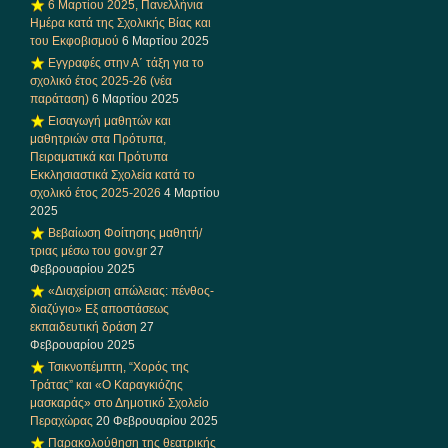
6 Μαρτίου 2025, Πανελλήνια
Ημέρα κατά της Σχολικής Βίας και
του Εκφοβισμού
6 Μαρτίου 2025
Εγγραφές στην Α΄ τάξη για το
σχολικό έτος 2025-26 (νέα
παράταση)
6 Μαρτίου 2025
Εισαγωγή μαθητών και
μαθητριών στα Πρότυπα,
Πειραματικά και Πρότυπα
Εκκλησιαστικά Σχολεία κατά το
σχολικό έτος 2025-2026
4 Μαρτίου
2025
Βεβαίωση Φοίτησης μαθητή/
τριας μέσω του gov.gr
27
Φεβρουαρίου 2025
«Διαχείριση απώλειας: πένθος-
διαζύγιο» Eξ αποστάσεως
εκπαιδευτική δράση
27
Φεβρουαρίου 2025
Τσικνοπέμπτη, “Χορός της
Τράτας” και «Ο Καραγκιόζης
μασκαράς» στο Δημοτικό Σχολείο
Περαχώρας
20 Φεβρουαρίου 2025
Παρακολούθηση της θεατρικής