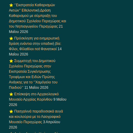
‘’Εκστρατεία Καθαρισμών
Ακτών’’ Εθελοντική Δράση
Καθαρισμού με σύμπραξη του
Δημοτικού Σχολείου Περαχώρας και
του Νηπιαγωγείου Περαχώρας
21
Μαΐου 2026
Πρόσκληση για ενημερωτική
δράση ενάντια στην οπαδική βία:
Φίλοι, Φίλαθλοι not Φανατικοί
14
Μαΐου 2026
Συμμετοχή του Δημοτικού
Σχολείου Περαχώρας στην
Εκστρατεία Συγκέντρωσης
Τροφίμων και Ειδών Πρώτης
Ανάγκης για το ‘’Χαμόγελο του
Παιδιού’’
11 Μαΐου 2026
Επίσκεψη στο Αρχαιολογικό
Μουσείο Αρχαίας Κορίνθου
9 Μαΐου
2026
Πασχαλινά παραδοσιακά αυγά
και κουλούρια με το Λαογραφικό
Μουσείο Περαχώρας
3 Απριλίου
2026