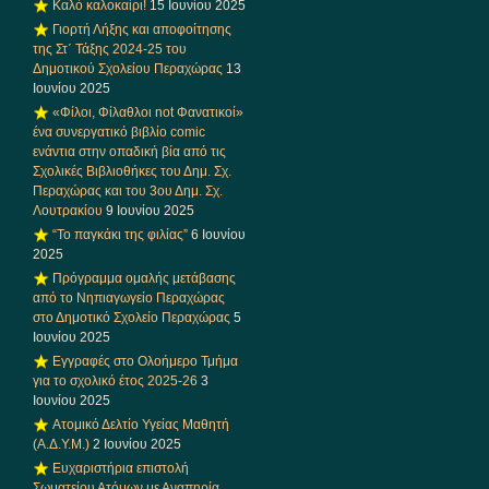
Καλό καλοκαίρι!
15 Ιουνίου 2025
Γιορτή Λήξης και αποφοίτησης
της Στ΄ Τάξης 2024-25 του
Δημοτικού Σχολείου Περαχώρας
13
Ιουνίου 2025
«Φίλοι, Φίλαθλοι not Φανατικοί»
ένα συνεργατικό βιβλίο comic
ενάντια στην οπαδική βία από τις
Σχολικές Βιβλιοθήκες του Δημ. Σχ.
Περαχώρας και του 3ου Δημ. Σχ.
Λουτρακίου
9 Ιουνίου 2025
“Το παγκάκι της φιλίας”
6 Ιουνίου
2025
Πρόγραμμα ομαλής μετάβασης
από το Νηπιαγωγείο Περαχώρας
στο Δημοτικό Σχολείο Περαχώρας
5
Ιουνίου 2025
Εγγραφές στο Ολοήμερο Τμήμα
για το σχολικό έτος 2025-26
3
Ιουνίου 2025
Ατομικό Δελτίο Υγείας Μαθητή
(Α.Δ.Υ.Μ.)
2 Ιουνίου 2025
Ευχαριστήρια επιστολή
Σωματείου Ατόμων με Αναπηρία