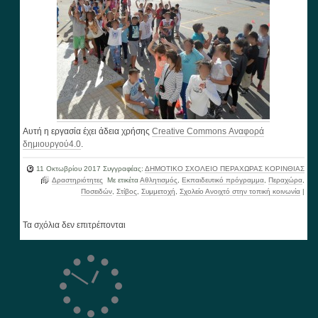
Αυτή η εργασία έχει άδεια χρήσης
Creative Commons Αναφορά
δημιουργού4.0
.
11 Οκτωβρίου 2017
Συγγραφέας:
ΔΗΜΟΤΙΚΟ ΣΧΟΛΕΙΟ ΠΕΡΑΧΩΡΑΣ ΚΟΡΙΝΘΙΑΣ
Δραστηριότητες
Με ετικέτα
Αθλητισμός
,
Εκπαιδευτικό πρόγραμμα
,
Περαχώρα
,
Ποσειδών
,
Στίβος
,
Συμμετοχή
,
Σχολείο Ανοιχτό στην τοπική κοινωνία
|
Τα σχόλια δεν επιτρέπονται