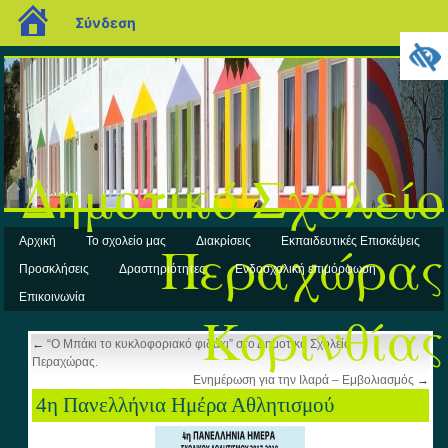
blogs.sch.gr
Σύνδεση
Δημοτικό Σχολείο
Περαχώρας
Αρχική
Το σχολείο μας
Διακρίσεις
Εκπαιδευτικές Επισκέψεις
Προσκλήσεις
Δραστηριότητες
Ενδοσχολική επιμόρφωση
Επικοινωνία
Κορινθίας
←
“Ο Μπάκι το κυκλοφοριακό φιδάκι” στο Δημοτικό Σχολείο
Περαχώρας.
Ενημέρωση για την Ιλαρά – Εμβολιασμός
→
4η Πανελλήνια Ημέρα Αθλητισμού