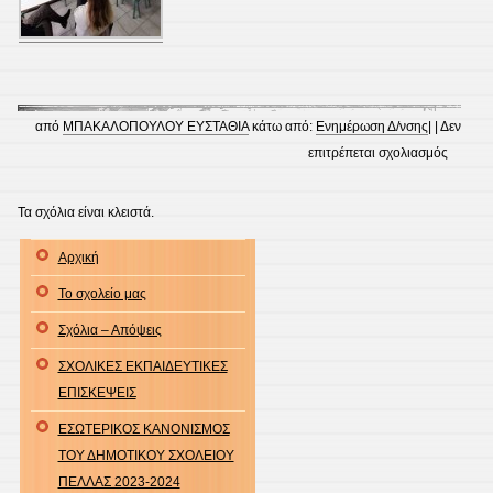
από
ΜΠΑΚΑΛΟΠΟΥΛΟΥ ΕΥΣΤΑΘΙΑ
κάτω από:
Ενημέρωση Δ/νσης
| |
Δεν
στο
επιτρέπεται σχολιασμός
Επιμορ
Ημερίδ
Τα σχόλια είναι κλειστά.
“Σχέση
Αρχική
Σχολείο
Οικογέν
Το σχολείο μας
Σχόλια – Απόψεις
ΣΧΟΛΙΚΕΣ ΕΚΠΑΙΔΕΥΤΙΚΕΣ
ΕΠΙΣΚΕΨΕΙΣ
ΕΣΩΤΕΡΙΚΟΣ ΚΑΝΟΝΙΣΜΟΣ
ΤΟΥ ΔΗΜΟΤΙΚΟΥ ΣΧΟΛΕΙΟΥ
ΠΕΛΛΑΣ 2023-2024