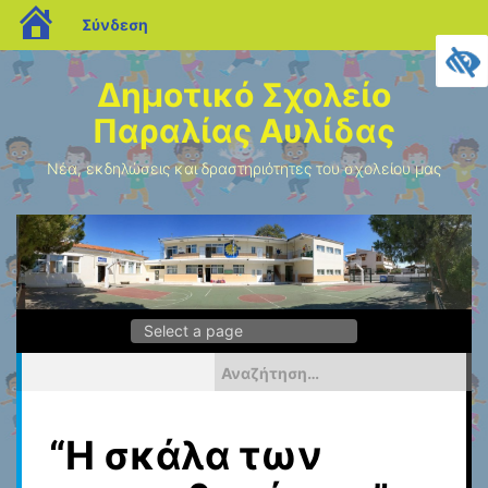
blogs.sch.gr
Σύνδεση
Μεταπηδήστε
στο
Δημοτικό Σχολείο
περιεχόμενο
Παραλίας Αυλίδας
Νέα, εκδηλώσεις και δραστηριότητες του σχολείου μας
Αναζήτηση
για:
“Η σκάλα των