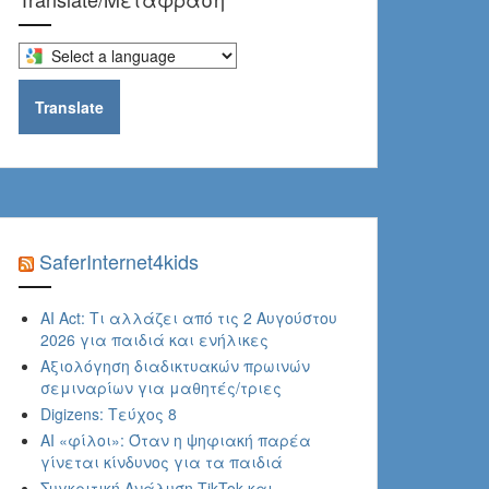
Select
a
language
Translate
to
translate
this
page
SaferInternet4kids
AI Act: Τι αλλάζει από τις 2 Αυγούστου
2026 για παιδιά και ενήλικες
Αξιολόγηση διαδικτυακών πρωινών
σεμιναρίων για μαθητές/τριες
Digizens: Τεύχος 8
AI «φίλοι»: Όταν η ψηφιακή παρέα
γίνεται κίνδυνος για τα παιδιά
Συγκριτική Ανάλυση TikTok και