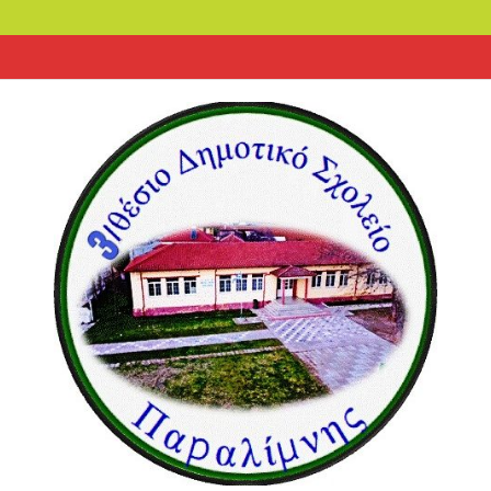
Αρχική
Το
Επικοινωνία
Εκπαιδευτικοί
Εσωτερικός
Ανακοινώσεις
Οι
ΔΡΑΣΕΙΣ
Δημοσιεύσεις
Εκπαιδευτικά
Ενημέρωση
Εκπαιδευτικό
Σύλλογος
Χορηγίες
Σχολείο
Κανονισμός
ιστοσελίδες
ΣΧΟΛΕΙΟΥ
ανά
παιχνίδια
Υλικό
Γονέων
μας
μας
κατηγορία
&
Κηδεμόνων