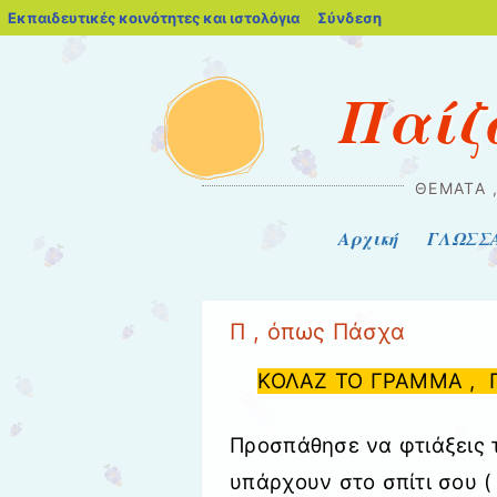
blogs.sch.gr
Εκπαιδευτικές κοινότητες και ιστολόγια
Σύνδεση
Παίζ
ΘΈΜΑΤΑ ,
Μενού
Μετάβαση στο περιεχόμενο
Αρχική
ΓΛΩΣΣ
Π , όπως Πάσχα
ΚΟΛΑΖ ΤΟ ΓΡΑΜΜΑ , 
Προσπάθησε να φτιάξεις 
υπάρχουν στο σπίτι σου (