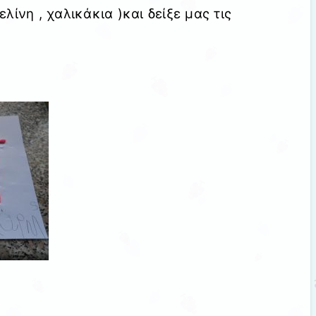
ίνη , χαλικάκια )και δείξε μας τις