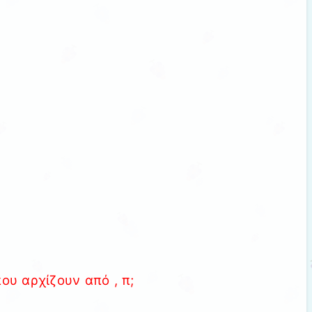
ου αρχίζουν από , π;