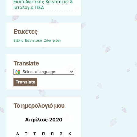
Εκπαιδευτικές Κοινότητες &
Ιστολόγια ΠΣΔ
Ετικέτες
Βιβλία
Επετειακά
Ζώα
φύση
Translate
Select
a
Translate
language
to
translate
Το ημερολογιό μου
this
page
Απρίλιος 2020
Δ
Τ
Τ
Π
Π
Σ
Κ