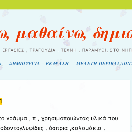
ω, μαθαίνω, δημι
 ΕΡΓΑΣΊΕΣ , ΤΡΑΓΟΎΔΙΑ , ΤΈΧΝΗ , ΠΑΡΑΜΎΘΙ, ΣΤΟ ΝΗ
Α
ΔΗΜΙΟΥΡΓΙΑ – ΕΚΦΡΑΣΗ
ΜΕΛΕΤΗ ΠΕΡΙΒΑΛΛΟΝ
Π
το γράμμα , π , χρησιμοποιώντας υλικά που
 οδοντογλυφίδες , όσπρια ,καλαμάκια ,