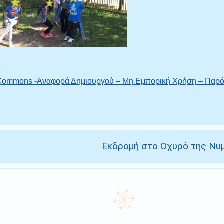
 Commons -Αναφορά Δημιουργού – Μη Εμπορική Χρήση – Παρό
Εκδρομή στο Οχυρό της Ν