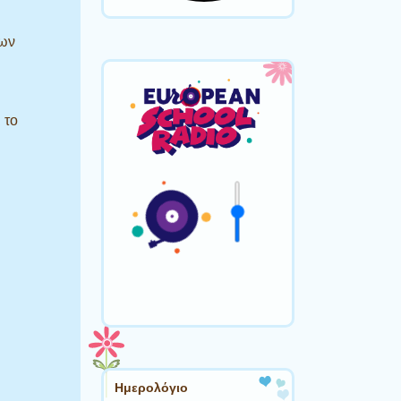
των
 το
Ημερολόγιο