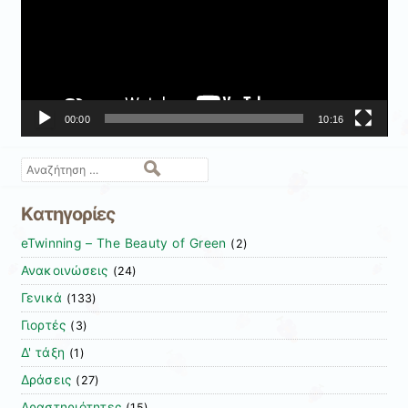
00:00
10:16
Αναζήτηση
Kατηγορίες
eTwinning – The Beauty of Green
(2)
Ανακοινώσεις
(24)
Γενικά
(133)
Γιορτές
(3)
Δ' τάξη
(1)
Δράσεις
(27)
Δραστηριότητες
(15)