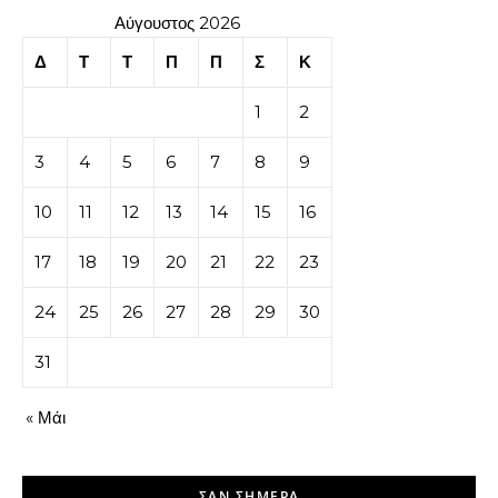
Αύγουστος 2026
Δ
Τ
Τ
Π
Π
Σ
Κ
1
2
3
4
5
6
7
8
9
10
11
12
13
14
15
16
17
18
19
20
21
22
23
24
25
26
27
28
29
30
31
« Μάι
ΣΑΝ ΣΉΜΕΡΑ