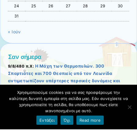
24
25
26
27
28
29
30
31
« Ιούν
Σαν σήμερα
Η Μάχη των Θερμοπυλών. 300
9/8/480 π.Χ:
Σπαρτιάτες και 700 Θεσπιείς υπό τον Λεωνίδα
αντιμετωπίζουν υπέρτερες περσικές δυνάμεις και
πίπτουν επί του πεδίου της μάχης.
Χρησιμοποιούμε cookies για να σας προσφέρουμε την
Σχετικές αναρτήσεις
-
καλύτερη δυνατή εμπειρία στη σελίδα μας. Εάν συνεχίσετε να
χρησιμοποιείτε τη σελίδα, θα υποθέσουμε πως είστε
ικανοποιημένοι με αυτό.
Όροι χρήσης blogs.sch.gr
|
Δήλωση προσβασιμότητας
Εντάξει
Όχι
Read more