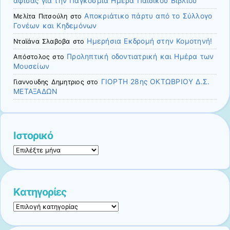
αφίσας για την Παγκόσμια Ημέρα Παιδικού Βιβλίου”
Αποκριάτικο πάρτυ από το Σύλλογο
Μελίτα Πιτσούλη
στο
Γονέων και Κηδεμόνων
Ημερήσια Εκδρομή στην Κομοτηνή!
Νταϊάνα Σλαβοβα
στο
Προληπτική οδοντιατρική και Ημέρα των
Απόστολος
στο
Μουσείων
ΓΙΟΡΤΗ 28ης ΟΚΤΩΒΡΙΟΥ Δ.Σ.
Γιαννουδηϛ Δημητριοϛ
στο
ΜΕΤΑΞΑΔΩΝ
Ιστορικό
Ιστορικό
Kατηγορίες
Kατηγορίες