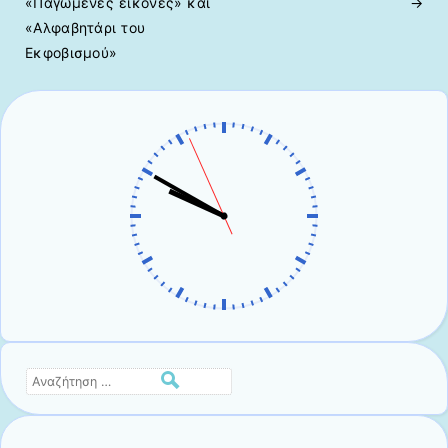
«Παγωμένες εικόνες» και
→
«Αλφαβητάρι του
Εκφοβισμού»
Αναζήτηση