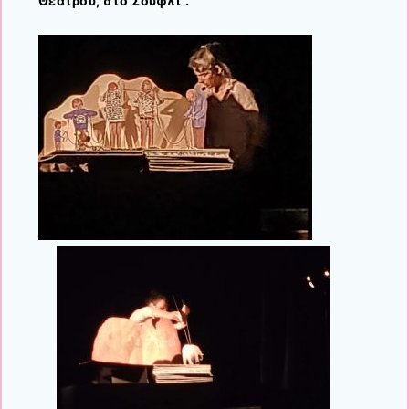
Θεάτρου, στο Σουφλί
.