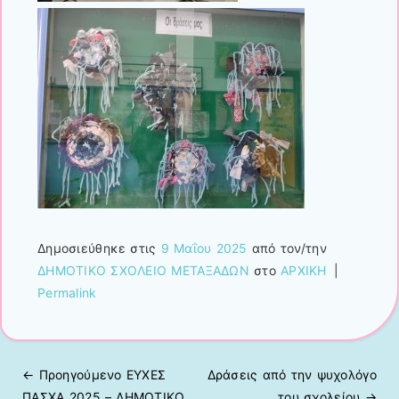
Δημοσιεύθηκε στις
9 Μαΐου 2025
από τον/την
ΔΗΜΟΤΙΚΟ ΣΧΟΛΕΙΟ ΜΕΤΑΞΑΔΩΝ
στο
ΑΡΧΙΚΗ
|
Permalink
← Προηγούμενo
ΕΥΧΕΣ
Δράσεις από την ψυχολόγο
Πλοήγηση άρθρων
ΠΑΣΧΑ 2025 – ΔΗΜΟΤΙΚΟ
του σχολείου
→