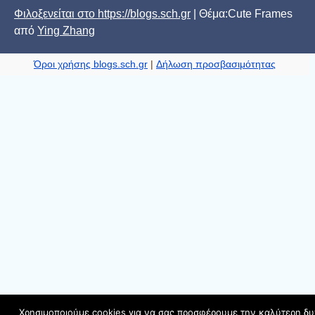
Φιλοξενείται στο https://blogs.sch.gr
| Θέμα:Cute Frames
από
Ying Zhang
Όροι χρήσης blogs.sch.gr
|
Δήλωση προσβασιμότητας
Χρησιμοποιούμε cookies για να σας προσφέρουμε την καλύτερη δ