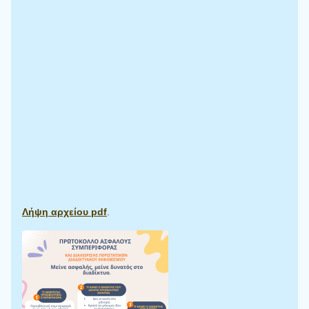
Λήψη αρχείου pdf
.