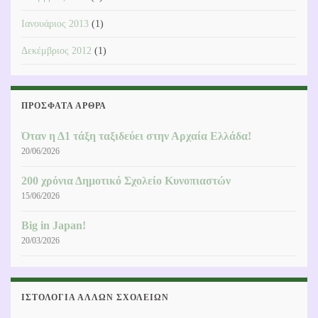
Ιανουάριος 2013
(1)
Δεκέμβριος 2012
(1)
ΠΡΌΣΦΑΤΑ ΆΡΘΡΑ
Όταν η Δ1 τάξη ταξιδεύει στην Αρχαία Ελλάδα!
20/06/2026
200 χρόνια Δημοτικό Σχολείο Κυνοπιαστών
15/06/2026
Big in Japan!
20/03/2026
ΙΣΤΟΛΌΓΙΑ ΆΛΛΩΝ ΣΧΟΛΕΊΩΝ