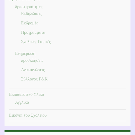
δραστηριότητες
Εκδηλώσεις
Εκδρομές
Προγράμματα
Σχολικές Γιορτές
Ενημέρωση
προσκλήσεις
Ανακοινώσεις
Σύλλογος Γ&Κ
Εκπαιδευτικό Υλικό
Αγγλικά
Εικόνες του Σχολείου