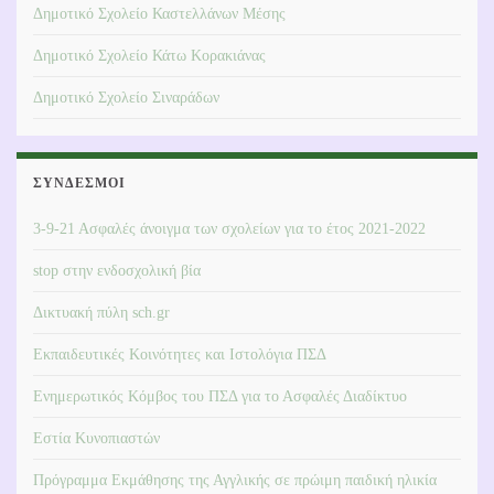
Δημοτικό Σχολείο Καστελλάνων Μέσης
Δημοτικό Σχολείο Κάτω Κορακιάνας
Δημοτικό Σχολείο Σιναράδων
ΣΎΝΔΕΣΜΟΙ
3-9-21 Ασφαλές άνοιγμα των σχολείων για το έτος 2021-2022
stop στην ενδοσχολική βία
Δικτυακή πύλη sch.gr
Εκπαιδευτικές Κοινότητες και Ιστολόγια ΠΣΔ
Ενημερωτικός Κόμβος του ΠΣΔ για το Ασφαλές Διαδίκτυο
Εστία Κυνοπιαστών
Πρόγραμμα Εκμάθησης της Αγγλικής σε πρώιμη παιδική ηλικία