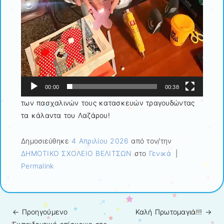
00:00
00:38
των πασχαλινών τους κατασκευών τραγουδώντας
τα κάλαντα του Λαζάρου!
Δημοσιεύθηκε
4 Απριλίου 2026
από τον/την
ΔΗΜΟΤΙΚΟ ΣΧΟΛΕΙΟ ΒΕΛΙΤΣΩΝ
στο
Γενικά
|
Permalink
← Προηγούμενo
Καλή Πρωτομαγιά!!!
→
Πλοήγηση άρθρων