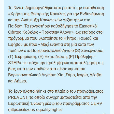
Το βίντεο δημιουργήθηκε ύστερα από την εκπαίδευση
«Χρήση της Θεατρικής Κούκλας για την Ενδυνάμωση
και την Ανάπτυξη Κοινωνικών Δεξιοτήτων στα
Παιδιά». Τα εργαστήρια καθοδήγησε το Εικαστικό
Θέατρο Κούκλας «Πράσσειν Άλογα», ως εταίρος στο
πρόγραμμα που υλοποίησε το Κέντρο Παιδιού και
Εφήβου με τίτλο «Μαζί ενάντια στη βία κατά των
παιδιών στο Βορειοανατολικό Αιγαίο (S) Συνεργασία,
(T) Τεκμηρίωση, (E) Εκπαίδευση, (P) Πρόληψη –
STEP» με στόχο την πρόληψη και καταπολέμηση της
βίας κατά των παιδιών στα πέντε νησιά του
Βορειοανατολικού Αιγαίου: Χίο, Σάμο, Ικαρία, Λέσβο
και Λήμνο.
Το έργο υλοποιήθηκε στο πλαίσιο του προγράμματος
PREVENT, το οποίο συγχρηματοδοτείται από την
Ευρωπαϊκή Ένωση μέσω του προγράμματος CERV
(https://citizens-equality-rights-