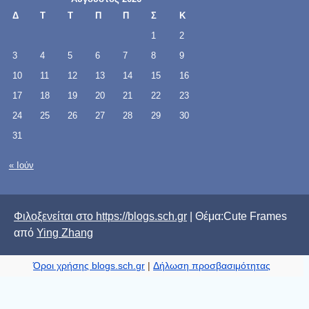
Δ
Τ
Τ
Π
Π
Σ
Κ
1
2
3
4
5
6
7
8
9
10
11
12
13
14
15
16
17
18
19
20
21
22
23
24
25
26
27
28
29
30
31
« Ιούν
Φιλοξενείται στο https://blogs.sch.gr
| Θέμα:Cute Frames
από
Ying Zhang
Όροι χρήσης blogs.sch.gr
|
Δήλωση προσβασιμότητας