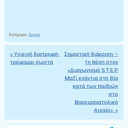
Κατηγορία:
Αρχική
.
«
Υγιεινή διατροφή-
Σημαντική διάκριση –
Πλοήγηση άρθρων
τρέφομαι σωστά
1η θέση στον
«Διαγωνισμό S.T.E.P.
Μαζί ενάντια στη βία
κατά των παιδιών
στο
Βορειοανατολικό
Αιγαίο».
»